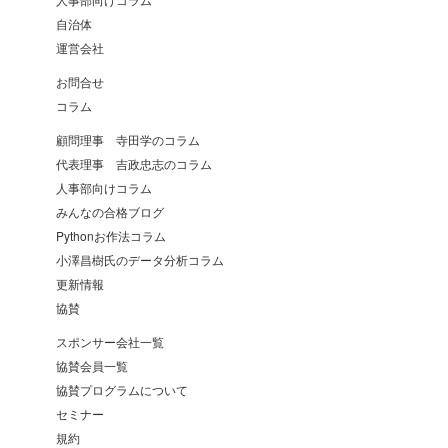
自治体
運営会社
お問合せ
コラム
顧問理事 寺田学のコラム
代表理事 吉政忠志のコラム
人事部向けコラム
みんなの合格ブログ
Pythonお作法コラム
小澤昌樹氏のデータ分析コラム
更新情報
協賛
スポンサー会社一覧
協賛会員一覧
協賛プログラムについて
セミナー
規約