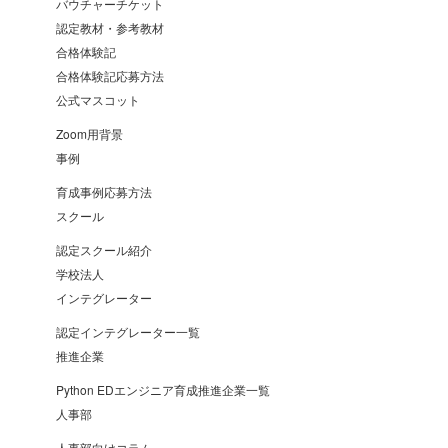
バウチャーチケット
認定教材・参考教材
合格体験記
合格体験記応募方法
公式マスコット
Zoom用背景
事例
育成事例応募方法
スクール
認定スクール紹介
学校法人
インテグレーター
認定インテグレーター一覧
推進企業
Python EDエンジニア育成推進企業一覧
人事部
人事部向けコラム