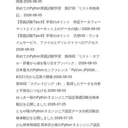
関係
2026-08-05
初めてのPython実践試験学習 第27回「リスト内包表
記」
2026-08-05
【実践試験Tips.9】学習のポイント 特定データフォー
マットとインターネット上のデータの扱い
2026-08-05
【実践試験Tips.8】学習のポイント 汎用OS・ランタ
イムサービス、ファイルとディレクトリへのアクセス
2026-08-03
初めてのPython実践試験学習 第26回「リスト・タプ
ル・辞書から値を取り出すアンパック」
2026-08-03
日本最大のPythonカンファレンス「PyCon JP2026」、
8月21日から広島で開催
2026-08-03
第36回「スクレイピング（8）」取得したデータを分析
と可視化につなげる
2026-08-03
ゆっきー様のPython 3 エンジニア認定基礎試験合格体
験記を公開しました
2026-07-25
ともや様のPython 3 エンジニア認定データ分析試験合
格体験記を公開しました
2026-07-25
がん研有明病院 岡本武士様のPython 3 エンジニア認定