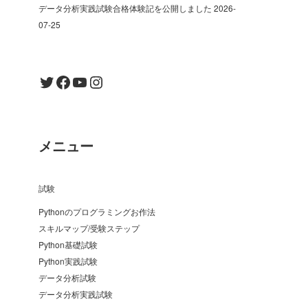
データ分析実践試験合格体験記を公開しました
2026-
07-25
Twitter
Facebook
YouTube
Instagram
メニュー
試験
Pythonのプログラミングお作法
スキルマップ/受験ステップ
Python基礎試験
Python実践試験
データ分析試験
データ分析実践試験