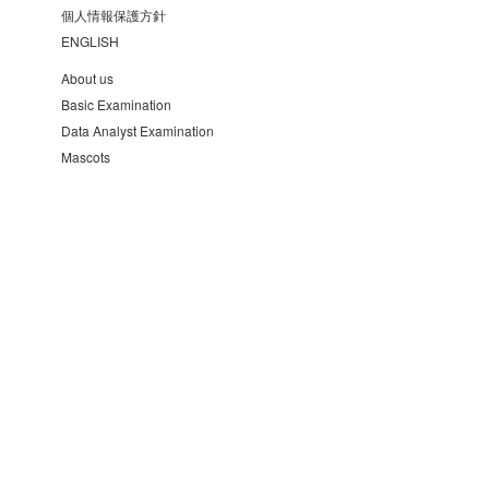
個人情報保護方針
ENGLISH
About us
Basic Examination
Data Analyst Examination
Mascots