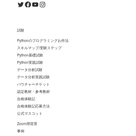
Twitter
Facebook
YouTube
Instagram
試験
Pythonのプログラミングお作法
スキルマップ/受験ステップ
Python基礎試験
Python実践試験
データ分析試験
データ分析実践試験
バウチャーチケット
認定教材・参考教材
合格体験記
合格体験記応募方法
公式マスコット
Zoom用背景
事例