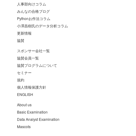
人事部向けコラム
みんなの合格ブログ
Pythonお作法コラム
小澤昌樹氏のデータ分析コラム
更新情報
協賛
スポンサー会社一覧
協賛会員一覧
協賛プログラムについて
セミナー
規約
個人情報保護方針
ENGLISH
About us
Basic Examination
Data Analyst Examination
Mascots