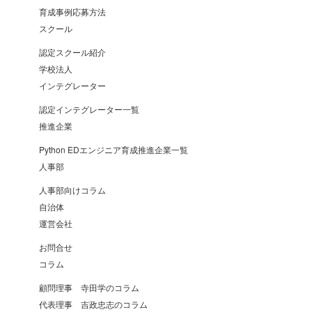
育成事例応募方法
スクール
認定スクール紹介
学校法人
インテグレーター
認定インテグレーター一覧
推進企業
Python EDエンジニア育成推進企業一覧
人事部
人事部向けコラム
自治体
運営会社
お問合せ
コラム
顧問理事 寺田学のコラム
代表理事 吉政忠志のコラム