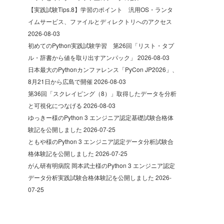
【実践試験Tips.8】学習のポイント 汎用OS・ランタ
イムサービス、ファイルとディレクトリへのアクセス
2026-08-03
初めてのPython実践試験学習 第26回「リスト・タプ
ル・辞書から値を取り出すアンパック」
2026-08-03
日本最大のPythonカンファレンス「PyCon JP2026」、
8月21日から広島で開催
2026-08-03
第36回「スクレイピング（8）」取得したデータを分析
と可視化につなげる
2026-08-03
ゆっきー様のPython 3 エンジニア認定基礎試験合格体
験記を公開しました
2026-07-25
ともや様のPython 3 エンジニア認定データ分析試験合
格体験記を公開しました
2026-07-25
がん研有明病院 岡本武士様のPython 3 エンジニア認定
データ分析実践試験合格体験記を公開しました
2026-
07-25