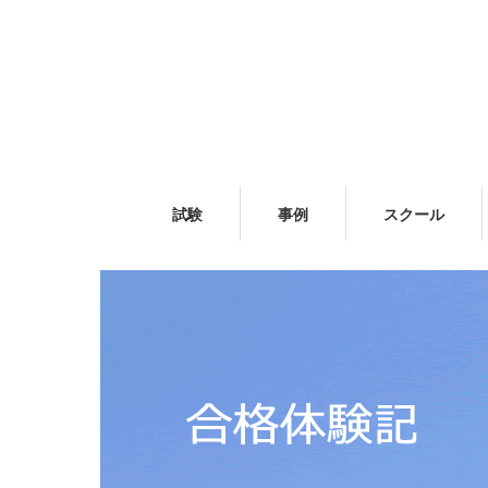
試験
事例
スクール