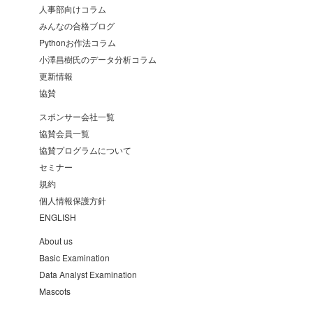
人事部向けコラム
みんなの合格ブログ
Pythonお作法コラム
小澤昌樹氏のデータ分析コラム
更新情報
協賛
スポンサー会社一覧
協賛会員一覧
協賛プログラムについて
セミナー
規約
個人情報保護方針
ENGLISH
About us
Basic Examination
Data Analyst Examination
Mascots