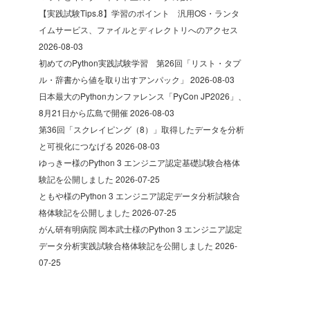
【実践試験Tips.8】学習のポイント 汎用OS・ランタ
イムサービス、ファイルとディレクトリへのアクセス
2026-08-03
初めてのPython実践試験学習 第26回「リスト・タプ
ル・辞書から値を取り出すアンパック」
2026-08-03
日本最大のPythonカンファレンス「PyCon JP2026」、
8月21日から広島で開催
2026-08-03
第36回「スクレイピング（8）」取得したデータを分析
と可視化につなげる
2026-08-03
ゆっきー様のPython 3 エンジニア認定基礎試験合格体
験記を公開しました
2026-07-25
ともや様のPython 3 エンジニア認定データ分析試験合
格体験記を公開しました
2026-07-25
がん研有明病院 岡本武士様のPython 3 エンジニア認定
データ分析実践試験合格体験記を公開しました
2026-
07-25