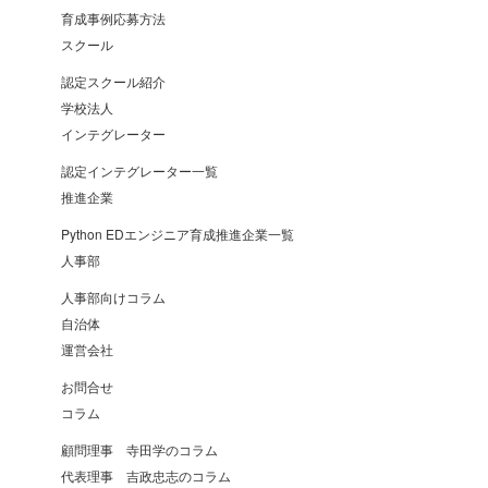
育成事例応募方法
スクール
認定スクール紹介
学校法人
インテグレーター
認定インテグレーター一覧
推進企業
Python EDエンジニア育成推進企業一覧
人事部
人事部向けコラム
自治体
運営会社
お問合せ
コラム
顧問理事 寺田学のコラム
代表理事 吉政忠志のコラム