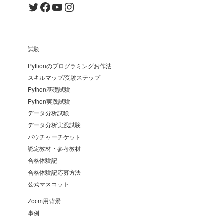
Twitter
Facebook
YouTube
Instagram
試験
Pythonのプログラミングお作法
スキルマップ/受験ステップ
Python基礎試験
Python実践試験
データ分析試験
データ分析実践試験
バウチャーチケット
認定教材・参考教材
合格体験記
合格体験記応募方法
公式マスコット
Zoom用背景
事例