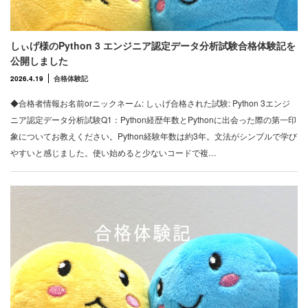
しぃげ様のPython 3 エンジニア認定データ分析試験合格体験記を
公開しました
2026.4.19
合格体験記
◆合格者情報お名前orニックネーム: しぃげ合格された試験: Python 3エンジ
ニア認定データ分析試験Q1：Python経歴年数とPythonに出会った際の第一印
象についてお教えください。Python経験年数は約3年。文法がシンプルで学び
やすいと感じました。使い始めると少ないコードで複…