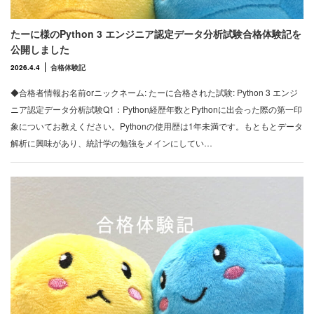
たーに様のPython 3 エンジニア認定データ分析試験合格体験記を
公開しました
2026.4.4
合格体験記
◆合格者情報お名前orニックネーム: たーに合格された試験: Python 3 エンジ
ニア認定データ分析試験Q1：Python経歴年数とPythonに出会った際の第一印
象についてお教えください。Pythonの使用歴は1年未満です。もともとデータ
解析に興味があり、統計学の勉強をメインにしてい…