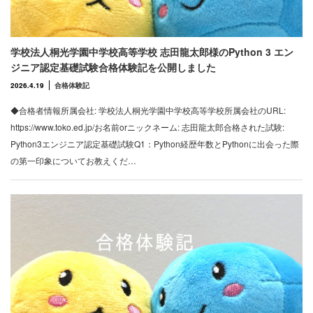
学校法人桐光学園中学校高等学校 志田龍太郎様のPython 3 エン
ジニア認定基礎試験合格体験記を公開しました
2026.4.19
合格体験記
◆合格者情報所属会社: 学校法人桐光学園中学校高等学校所属会社のURL:
https://www.toko.ed.jp/お名前orニックネーム: 志田龍太郎合格された試験:
Python3エンジニア認定基礎試験Q1：Python経歴年数とPythonに出会った際
の第一印象についてお教えくだ…