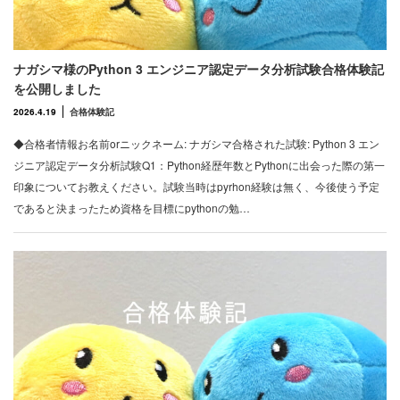
ナガシマ様のPython 3 エンジニア認定データ分析試験合格体験記
を公開しました
2026.4.19
合格体験記
◆合格者情報お名前orニックネーム: ナガシマ合格された試験: Python 3 エン
ジニア認定データ分析試験Q1：Python経歴年数とPythonに出会った際の第一
印象についてお教えください。試験当時はpyrhon経験は無く、今後使う予定
であると決まったため資格を目標にpythonの勉…