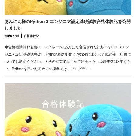
あんにん様のPython 3 エンジニア認定基礎試験合格体験記を公開
しました
2026.4.19
合格体験記
◆合格者情報お名前orニックネーム: あんにん合格された試験: Python 3 エン
ジニア認定基礎試験Q1：Python経歴年数とPythonに出会った際の第一印象に
ついてお教えください。大学の授業ではじめて出会った、経歴年数は3年くら
い。Pythonを用いた初めての授業では、プログラミ…