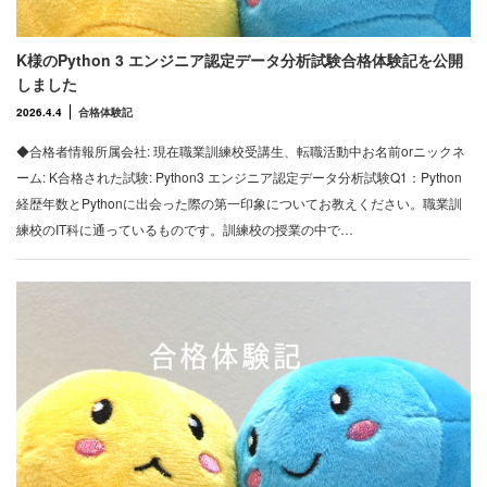
K様のPython 3 エンジニア認定データ分析試験合格体験記を公開
しました
2026.4.4
合格体験記
◆合格者情報所属会社: 現在職業訓練校受講生、転職活動中お名前orニックネ
ーム: K合格された試験: Python3 エンジニア認定データ分析試験Q1：Python
経歴年数とPythonに出会った際の第一印象についてお教えください。職業訓
練校のIT科に通っているものです。訓練校の授業の中で…