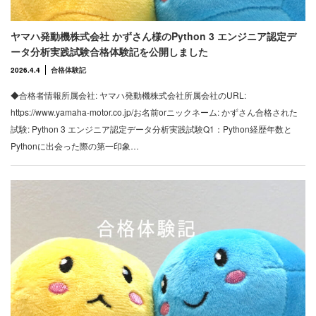
ヤマハ発動機株式会社 かずさん様のPython 3 エンジニア認定デ
ータ分析実践試験合格体験記を公開しました
2026.4.4
合格体験記
◆合格者情報所属会社: ヤマハ発動機株式会社所属会社のURL:
https://www.yamaha-motor.co.jp/お名前orニックネーム: かずさん合格された
試験: Python 3 エンジニア認定データ分析実践試験Q1：Python経歴年数と
Pythonに出会った際の第一印象…