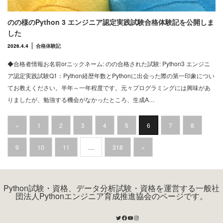
のの様のPython 3 エンジニア認定実践試験合格体験記を公開しま
した
2026.4.4
合格体験記
◆合格者情報お名前orニックネーム: のの合格された試験: Python3 エンジニ
ア認定実践試験Q1：Python経歴年数とPythonに出会った際の第一印象につい
てお教えください。半年～一年程度です。元々プログラミングには興味があ
りましたが、勉強する機会がなかったところ、生成A…
«
1
2
3
4
5
6
7
8
9
10
11
…
318
»
Python試験・資格、データ分析試験・資格を運営する一般社
団法人Pythonエンジニア育成推進協会のページです。
Twitter
Facebook
YouTube
Instagram