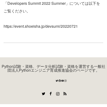
「Developers Summit 2022 Summer」については以下を
ご覧ください。
https://event.shoeisha.jp/devsumi/20220721
Python試験・資格、データ分析試験・資格を運営する一般社
団法人Pythonエンジニア育成推進協会のページです。
Twitter
Facebook
YouTube
Instagram
Twitter
Facebook
Instagram
RSS