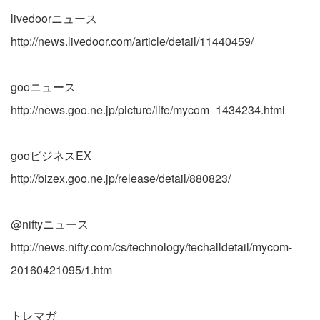
livedoorニュース
http://news.livedoor.com/article/detail/11440459/
gooニュース
http://news.goo.ne.jp/picture/life/mycom_1434234.html
gooビジネスEX
http://bizex.goo.ne.jp/release/detail/880823/
@niftyニュース
http://news.nifty.com/cs/technology/techalldetail/mycom-
20160421095/1.htm
トレマガ