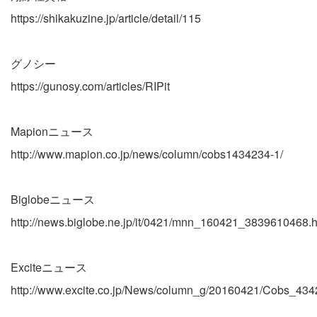
https://shikakuzine.jp/article/detail/115
グノシー
https://gunosy.com/articles/RIPit
Mapionニュース
http://www.mapion.co.jp/news/column/cobs1434234-1/
Biglobeニュース
http://news.biglobe.ne.jp/it/0421/mnn_160421_3839610468.h
Exciteニュース
http://www.excite.co.jp/News/column_g/20160421/Cobs_434