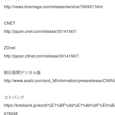
http://news.toremaga.com/release/service/790937.html
CNET
http://japan.cnet.com/release/30141567/
ZDnet
http://japan.zdnet.com/release/30141567/
朝日新聞デジタル版
http://www.asahi.com/and_M/information/pressrelease/CNR
コトバンク
https://kotobank.jp/word/%E7%BF%92%E7%86%9F%E5%
678249