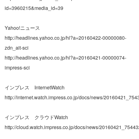
id=3960215&media_id=39
Yahoo!ニュース
http://headlines.yahoo.co.jp/hl?a=20160422-00000080-
zdn_ait-sci
http://headlines.yahoo.co.jp/hl?a=20160421-00000074-
impress-sci
インプレス InternetWatch
http://internet.watch.impress.co.jp/docs/news/20160421_754
インプレス クラウドWatch
http://cloud.watch.impress.co.jp/docs/news/20160421_75443