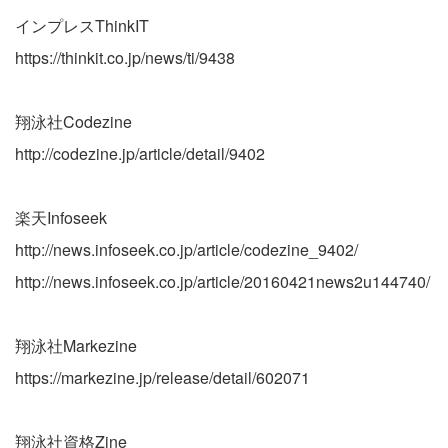
インプレスThinkIT
https://thinkit.co.jp/news/ti/9438
翔泳社Codezine
http://codezine.jp/article/detail/9402
楽天Infoseek
http://news.infoseek.co.jp/article/codezine_9402/
http://news.infoseek.co.jp/article/20160421news2u144740/
翔泳社Markezine
https://markezine.jp/release/detail/602071
翔泳社資格Zine