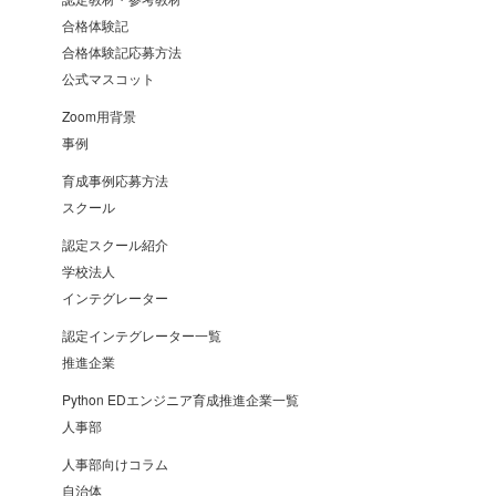
合格体験記
合格体験記応募方法
公式マスコット
Zoom用背景
事例
育成事例応募方法
スクール
認定スクール紹介
学校法人
インテグレーター
認定インテグレーター一覧
推進企業
Python EDエンジニア育成推進企業一覧
人事部
人事部向けコラム
自治体