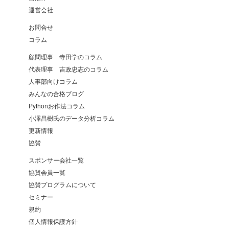
運営会社
お問合せ
コラム
顧問理事 寺田学のコラム
代表理事 吉政忠志のコラム
人事部向けコラム
みんなの合格ブログ
Pythonお作法コラム
小澤昌樹氏のデータ分析コラム
更新情報
協賛
スポンサー会社一覧
協賛会員一覧
協賛プログラムについて
セミナー
規約
個人情報保護方針