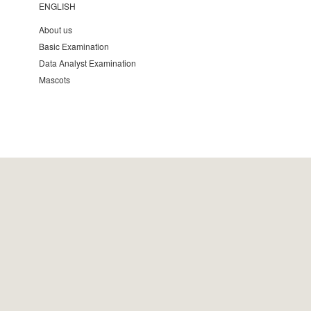
ENGLISH
About us
Basic Examination
Data Analyst Examination
Mascots