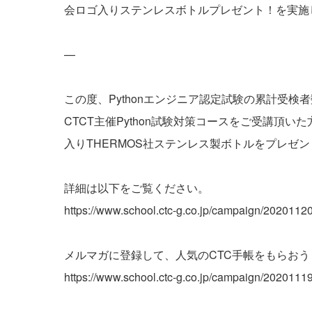
会ロゴ入りステンレスボトルプレゼント！を実施
—
この度、Pythonエンジニア認定試験の累計受検
CTCT主催Python試験対策コースをご受講頂いた
入りTHERMOS社ステンレス製ボトルをプレゼ
詳細は以下をご覧ください。
https://www.school.ctc-g.co.jp/campaign/202011
メルマガに登録して、人気のCTC手帳をもらおう
https://www.school.ctc-g.co.jp/campaign/202011