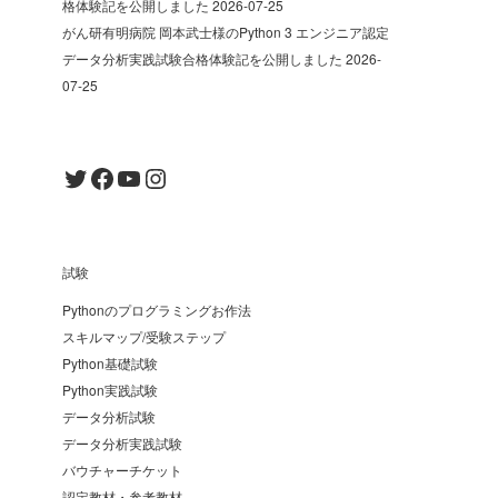
格体験記を公開しました
2026-07-25
がん研有明病院 岡本武士様のPython 3 エンジニア認定
データ分析実践試験合格体験記を公開しました
2026-
07-25
Twitter
Facebook
YouTube
Instagram
試験
Pythonのプログラミングお作法
スキルマップ/受験ステップ
Python基礎試験
Python実践試験
データ分析試験
データ分析実践試験
バウチャーチケット
認定教材・参考教材