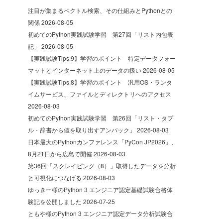
注目が集まるベクトル検索、その仕組みとPythonとの
関係
2026-08-05
初めてのPython実践試験学習 第27回「リスト内包表
記」
2026-08-05
【実践試験Tips.9】学習のポイント 特定データフォー
マットとインターネット上のデータの扱い
2026-08-05
【実践試験Tips.8】学習のポイント 汎用OS・ランタ
イムサービス、ファイルとディレクトリへのアクセス
2026-08-03
初めてのPython実践試験学習 第26回「リスト・タプ
ル・辞書から値を取り出すアンパック」
2026-08-03
日本最大のPythonカンファレンス「PyCon JP2026」、
8月21日から広島で開催
2026-08-03
第36回「スクレイピング（8）」取得したデータを分析
と可視化につなげる
2026-08-03
ゆっきー様のPython 3 エンジニア認定基礎試験合格体
験記を公開しました
2026-07-25
ともや様のPython 3 エンジニア認定データ分析試験合