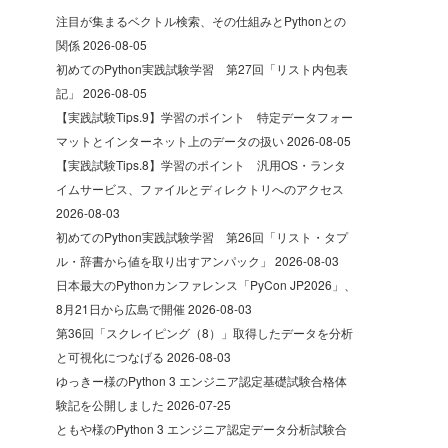
注目が集まるベクトル検索、その仕組みとPythonとの
関係
2026-08-05
初めてのPython実践試験学習 第27回「リスト内包表
記」
2026-08-05
【実践試験Tips.9】学習のポイント 特定データフォー
マットとインターネット上のデータの扱い
2026-08-05
【実践試験Tips.8】学習のポイント 汎用OS・ランタ
イムサービス、ファイルとディレクトリへのアクセス
2026-08-03
初めてのPython実践試験学習 第26回「リスト・タプ
ル・辞書から値を取り出すアンパック」
2026-08-03
日本最大のPythonカンファレンス「PyCon JP2026」、
8月21日から広島で開催
2026-08-03
第36回「スクレイピング（8）」取得したデータを分析
と可視化につなげる
2026-08-03
ゆっきー様のPython 3 エンジニア認定基礎試験合格体
験記を公開しました
2026-07-25
ともや様のPython 3 エンジニア認定データ分析試験合