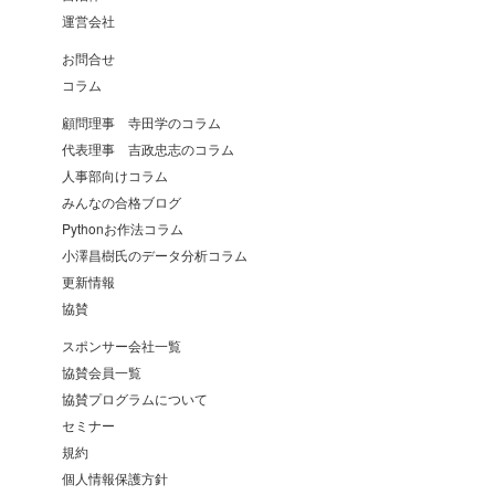
運営会社
お問合せ
コラム
顧問理事 寺田学のコラム
代表理事 吉政忠志のコラム
人事部向けコラム
みんなの合格ブログ
Pythonお作法コラム
小澤昌樹氏のデータ分析コラム
更新情報
協賛
スポンサー会社一覧
協賛会員一覧
協賛プログラムについて
セミナー
規約
個人情報保護方針