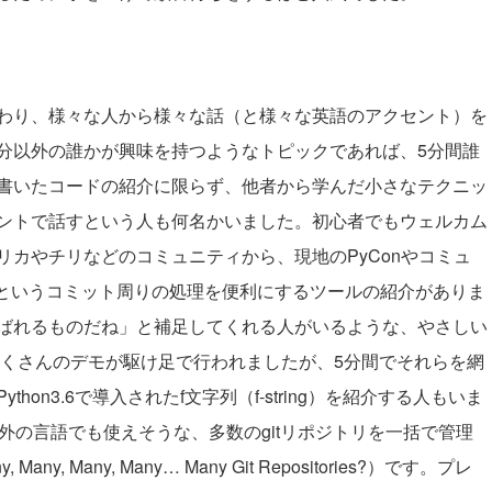
わり、様々な人から様々な話（と様々な英語のアクセント）を
分以外の誰かが興味を持つようなトピックであれば、5分間誰
書いたコードの紹介に限らず、他者から学んだ小さなテクニッ
ントで話すという人も何名かいました。初心者でもウェルカム
カやチリなどのコミュニティから、現地のPyConやコミュ
というコミット周りの処理を便利にするツールの紹介がありま
ばれるものだね」と補足してくれる人がいるような、やさしい
はたくさんのデモが駆け足で行われましたが、5分間でそれらを網
on3.6で導入されたf文字列（f-string）を紹介する人もいま
以外の言語でも使えそうな、多数のgitリポジトリを一括で管理
y, Many, Many, Many… Many Git Repositories?
）です。プレ