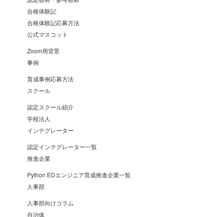
合格体験記
合格体験記応募方法
公式マスコット
Zoom用背景
事例
育成事例応募方法
スクール
認定スクール紹介
学校法人
インテグレーター
認定インテグレーター一覧
推進企業
Python EDエンジニア育成推進企業一覧
人事部
人事部向けコラム
自治体