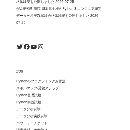
格体験記を公開しました
2026-07-25
がん研有明病院 岡本武士様のPython 3 エンジニア認定
データ分析実践試験合格体験記を公開しました
2026-
07-25
Twitter
Facebook
YouTube
Instagram
試験
Pythonのプログラミングお作法
スキルマップ/受験ステップ
Python基礎試験
Python実践試験
データ分析試験
データ分析実践試験
バウチャーチケット
認定教材・参考教材