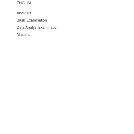
ENGLISH
About us
Basic Examination
Data Analyst Examination
Mascots