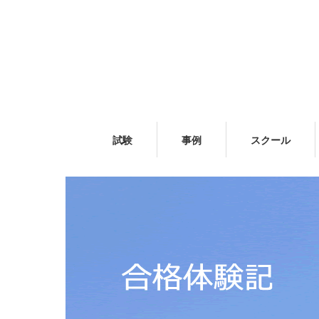
試験
事例
スクール