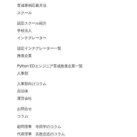
育成事例応募方法
スクール
認定スクール紹介
学校法人
インテグレーター
認定インテグレーター一覧
推進企業
Python EDエンジニア育成推進企業一覧
人事部
人事部向けコラム
自治体
運営会社
お問合せ
コラム
顧問理事 寺田学のコラム
代表理事 吉政忠志のコラム