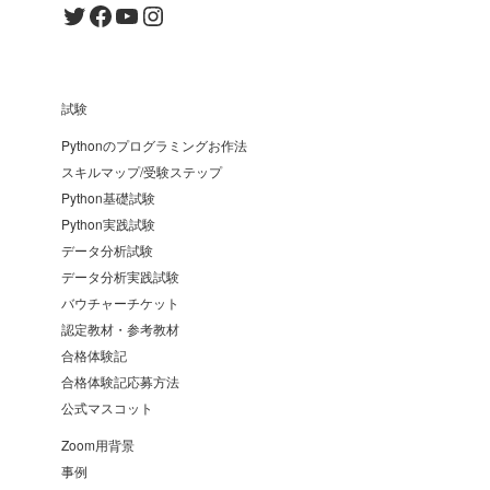
Twitter
Facebook
YouTube
Instagram
試験
Pythonのプログラミングお作法
スキルマップ/受験ステップ
Python基礎試験
Python実践試験
データ分析試験
データ分析実践試験
バウチャーチケット
認定教材・参考教材
合格体験記
合格体験記応募方法
公式マスコット
Zoom用背景
事例