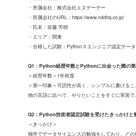
・所属会社：株式会社エヌデーデー
・所属会社のURL：
https://www.nddhq.co.jp/
・氏名：佐藤 芳樹
・エリア：関東
・合格した試験：Python 3 エンジニア認定データ
Q1：Python経歴年数とPythonに出会った
＜経歴年数＞1年程度
＜第一印象＞可読性が高く、シンプルに書けるこ
他の言語に比べて、やりたいことをすぐに実装で
Q2：Python技術者認定試験を受けたきっかけ
＜きっかけ＞
独学でデータサイエンスの勉強をしており、どの