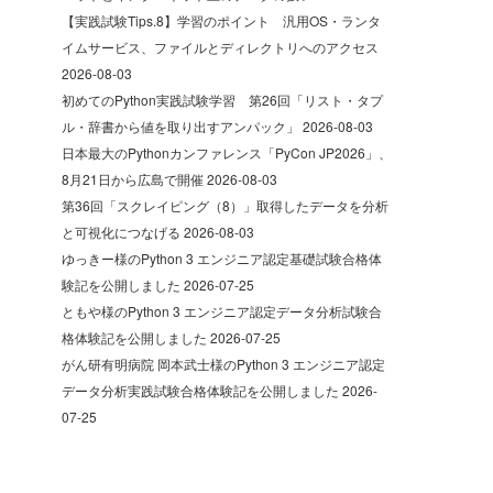
【実践試験Tips.8】学習のポイント 汎用OS・ランタ
イムサービス、ファイルとディレクトリへのアクセス
2026-08-03
初めてのPython実践試験学習 第26回「リスト・タプ
ル・辞書から値を取り出すアンパック」
2026-08-03
日本最大のPythonカンファレンス「PyCon JP2026」、
8月21日から広島で開催
2026-08-03
第36回「スクレイピング（8）」取得したデータを分析
と可視化につなげる
2026-08-03
ゆっきー様のPython 3 エンジニア認定基礎試験合格体
験記を公開しました
2026-07-25
ともや様のPython 3 エンジニア認定データ分析試験合
格体験記を公開しました
2026-07-25
がん研有明病院 岡本武士様のPython 3 エンジニア認定
データ分析実践試験合格体験記を公開しました
2026-
07-25