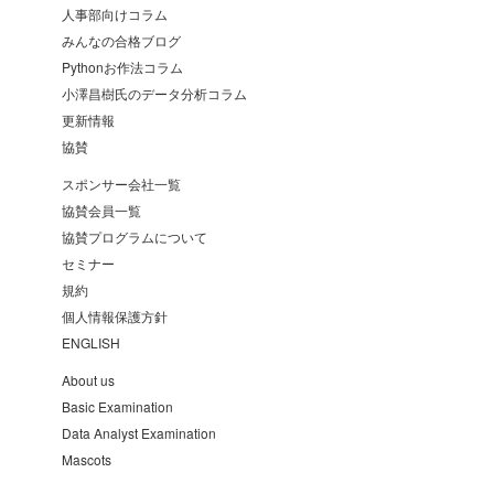
人事部向けコラム
みんなの合格ブログ
Pythonお作法コラム
小澤昌樹氏のデータ分析コラム
更新情報
協賛
スポンサー会社一覧
協賛会員一覧
協賛プログラムについて
セミナー
規約
個人情報保護方針
ENGLISH
About us
Basic Examination
Data Analyst Examination
Mascots