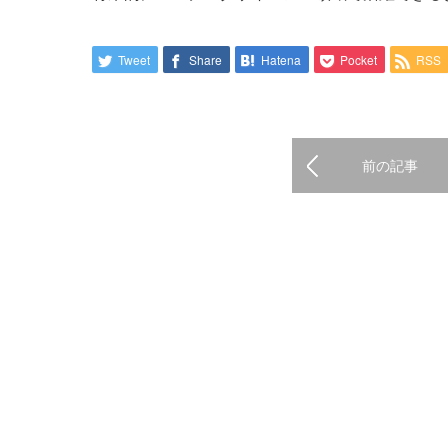
Tweet
Share
Hatena
Pocket
RSS
前の記事