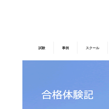
試験
事例
スクール