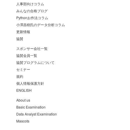
人事部向けコラム
みんなの合格ブログ
Pythonお作法コラム
小澤昌樹氏のデータ分析コラム
更新情報
協賛
スポンサー会社一覧
協賛会員一覧
協賛プログラムについて
セミナー
規約
個人情報保護方針
ENGLISH
About us
Basic Examination
Data Analyst Examination
Mascots