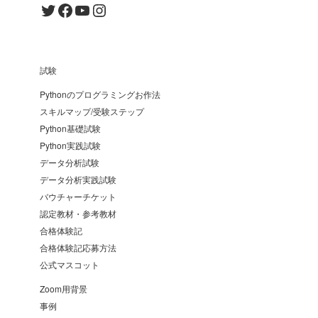
Twitter
Facebook
YouTube
Instagram
試験
Pythonのプログラミングお作法
スキルマップ/受験ステップ
Python基礎試験
Python実践試験
データ分析試験
データ分析実践試験
バウチャーチケット
認定教材・参考教材
合格体験記
合格体験記応募方法
公式マスコット
Zoom用背景
事例