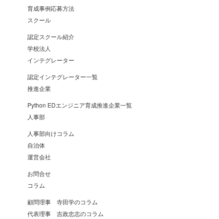
育成事例応募方法
スクール
認定スクール紹介
学校法人
インテグレーター
認定インテグレーター一覧
推進企業
Python EDエンジニア育成推進企業一覧
人事部
人事部向けコラム
自治体
運営会社
お問合せ
コラム
顧問理事 寺田学のコラム
代表理事 吉政忠志のコラム