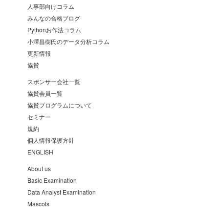
人事部向けコラム
みんなの合格ブログ
Pythonお作法コラム
小澤昌樹氏のデータ分析コラム
更新情報
協賛
スポンサー会社一覧
協賛会員一覧
協賛プログラムについて
セミナー
規約
個人情報保護方針
ENGLISH
About us
Basic Examination
Data Analyst Examination
Mascots