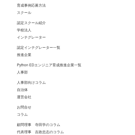
育成事例応募方法
スクール
認定スクール紹介
学校法人
インテグレーター
認定インテグレーター一覧
推進企業
Python EDエンジニア育成推進企業一覧
人事部
人事部向けコラム
自治体
運営会社
お問合せ
コラム
顧問理事 寺田学のコラム
代表理事 吉政忠志のコラム