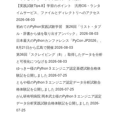
【実践試験Tips.8】学習のポイント 汎用OS・ランタ
イムサービス、ファイルとディレクトリへのアクセス
2026-08-03
初めてのPython実践試験学習 第26回「リスト・タプ
ル・辞書から値を取り出すアンパック」
2026-08-03
日本最大のPythonカンファレンス「PyCon JP2026」、
8月21日から広島で開催
2026-08-03
第36回「スクレイピング（8）」取得したデータを分析
と可視化につなげる
2026-08-03
ゆっきー様のPython 3 エンジニア認定基礎試験合格体
験記を公開しました
2026-07-25
ともや様のPython 3 エンジニア認定データ分析試験合
格体験記を公開しました
2026-07-25
がん研有明病院 岡本武士様のPython 3 エンジニア認定
データ分析実践試験合格体験記を公開しました
2026-
07-25