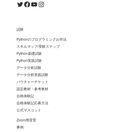
Twitter
Facebook
YouTube
Instagram
試験
Pythonのプログラミングお作法
スキルマップ/受験ステップ
Python基礎試験
Python実践試験
データ分析試験
データ分析実践試験
バウチャーチケット
認定教材・参考教材
合格体験記
合格体験記応募方法
公式マスコット
Zoom用背景
事例