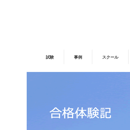
試験
事例
スクール