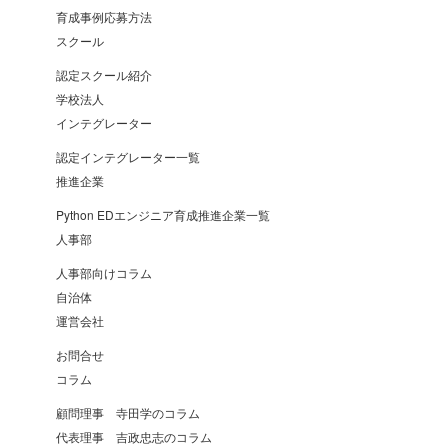
育成事例応募方法
スクール
認定スクール紹介
学校法人
インテグレーター
認定インテグレーター一覧
推進企業
Python EDエンジニア育成推進企業一覧
人事部
人事部向けコラム
自治体
運営会社
お問合せ
コラム
顧問理事 寺田学のコラム
代表理事 吉政忠志のコラム