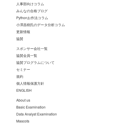
人事部向けコラム
みんなの合格ブログ
Pythonお作法コラム
小澤昌樹氏のデータ分析コラム
更新情報
協賛
スポンサー会社一覧
協賛会員一覧
協賛プログラムについて
セミナー
規約
個人情報保護方針
ENGLISH
About us
Basic Examination
Data Analyst Examination
Mascots