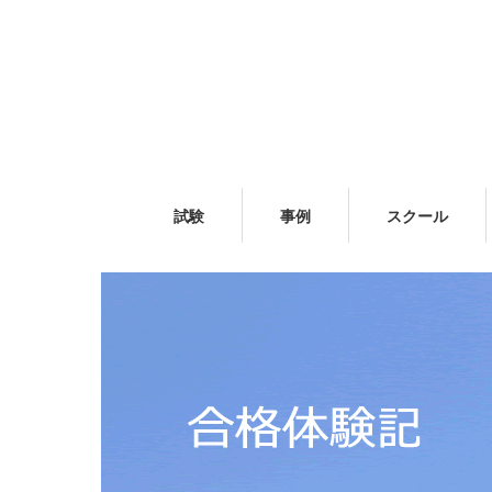
試験
事例
スクール