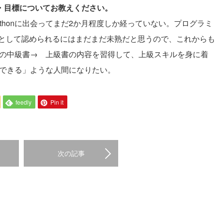
夢・目標についてお教えください。
thonに出会ってまだ2か月程度しか経っていない。プログラミ
として認められるにはまだまだ未熟だと思うので、これからも
onの中級書→ 上級書の内容を習得して、上級スキルを身に着
グができる」ような人間になりたい。
feedly
Pin it
次の記事