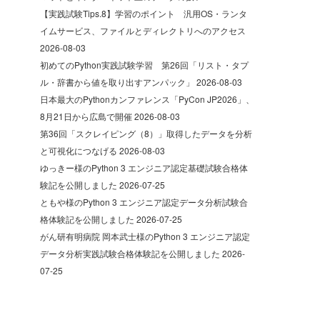
【実践試験Tips.8】学習のポイント 汎用OS・ランタ
イムサービス、ファイルとディレクトリへのアクセス
2026-08-03
初めてのPython実践試験学習 第26回「リスト・タプ
ル・辞書から値を取り出すアンパック」
2026-08-03
日本最大のPythonカンファレンス「PyCon JP2026」、
8月21日から広島で開催
2026-08-03
第36回「スクレイピング（8）」取得したデータを分析
と可視化につなげる
2026-08-03
ゆっきー様のPython 3 エンジニア認定基礎試験合格体
験記を公開しました
2026-07-25
ともや様のPython 3 エンジニア認定データ分析試験合
格体験記を公開しました
2026-07-25
がん研有明病院 岡本武士様のPython 3 エンジニア認定
データ分析実践試験合格体験記を公開しました
2026-
07-25