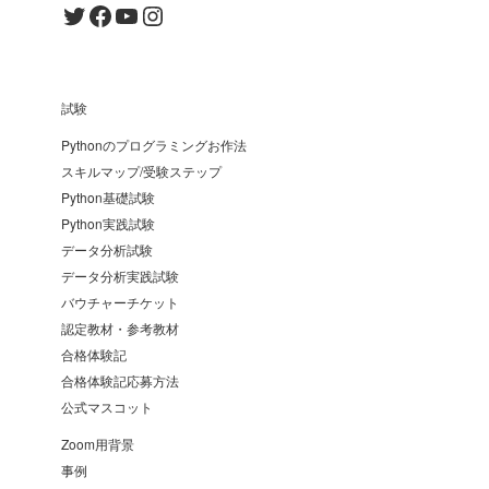
Twitter
Facebook
YouTube
Instagram
試験
Pythonのプログラミングお作法
スキルマップ/受験ステップ
Python基礎試験
Python実践試験
データ分析試験
データ分析実践試験
バウチャーチケット
認定教材・参考教材
合格体験記
合格体験記応募方法
公式マスコット
Zoom用背景
事例