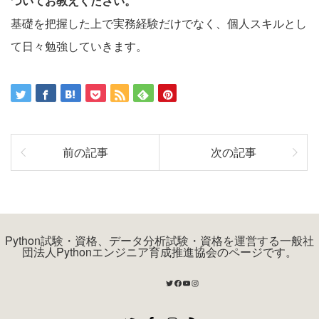
ついてお教えください。
基礎を把握した上で実務経験だけでなく、個人スキルとし
て日々勉強していきます。
前の記事
次の記事
Python試験・資格、データ分析試験・資格を運営する一般社
団法人Pythonエンジニア育成推進協会のページです。
Twitter
Facebook
YouTube
Instagram
Twitter
Facebook
Instagram
RSS