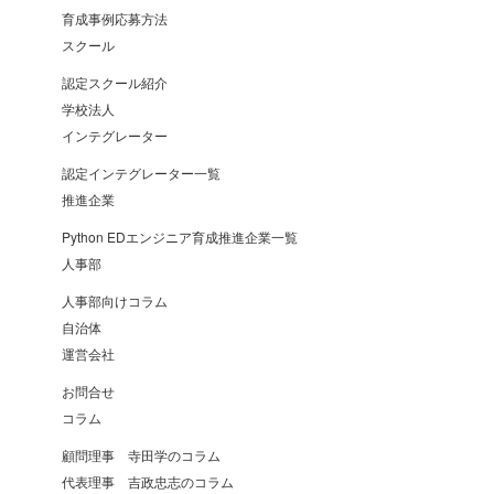
育成事例応募方法
スクール
認定スクール紹介
学校法人
インテグレーター
認定インテグレーター一覧
推進企業
Python EDエンジニア育成推進企業一覧
人事部
人事部向けコラム
自治体
運営会社
お問合せ
コラム
顧問理事 寺田学のコラム
代表理事 吉政忠志のコラム