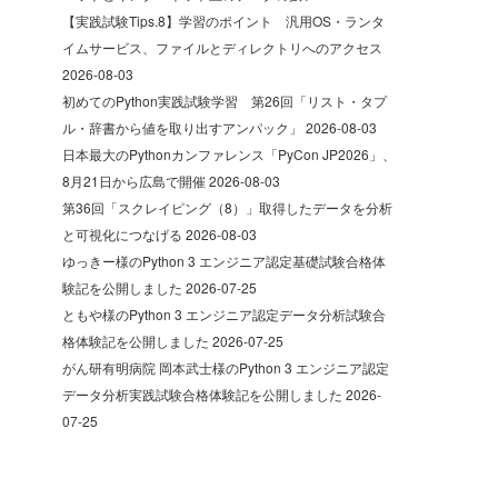
【実践試験Tips.8】学習のポイント 汎用OS・ランタ
イムサービス、ファイルとディレクトリへのアクセス
2026-08-03
初めてのPython実践試験学習 第26回「リスト・タプ
ル・辞書から値を取り出すアンパック」
2026-08-03
日本最大のPythonカンファレンス「PyCon JP2026」、
8月21日から広島で開催
2026-08-03
第36回「スクレイピング（8）」取得したデータを分析
と可視化につなげる
2026-08-03
ゆっきー様のPython 3 エンジニア認定基礎試験合格体
験記を公開しました
2026-07-25
ともや様のPython 3 エンジニア認定データ分析試験合
格体験記を公開しました
2026-07-25
がん研有明病院 岡本武士様のPython 3 エンジニア認定
データ分析実践試験合格体験記を公開しました
2026-
07-25