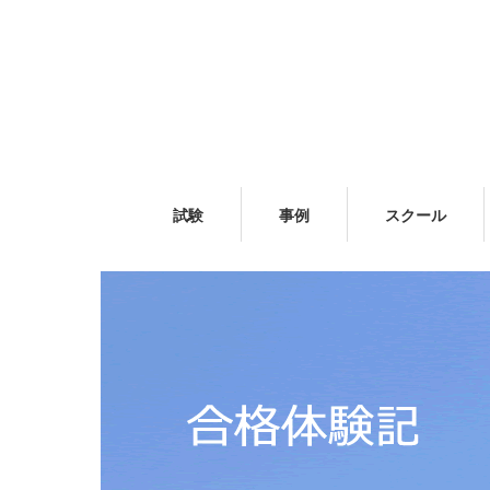
試験
事例
スクール