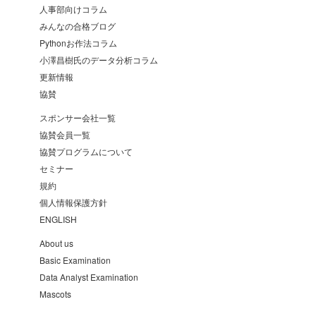
人事部向けコラム
みんなの合格ブログ
Pythonお作法コラム
小澤昌樹氏のデータ分析コラム
更新情報
協賛
スポンサー会社一覧
協賛会員一覧
協賛プログラムについて
セミナー
規約
個人情報保護方針
ENGLISH
About us
Basic Examination
Data Analyst Examination
Mascots