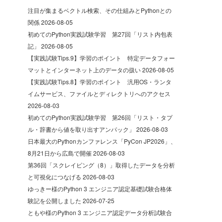
注目が集まるベクトル検索、その仕組みとPythonとの
関係
2026-08-05
初めてのPython実践試験学習 第27回「リスト内包表
記」
2026-08-05
【実践試験Tips.9】学習のポイント 特定データフォー
マットとインターネット上のデータの扱い
2026-08-05
【実践試験Tips.8】学習のポイント 汎用OS・ランタ
イムサービス、ファイルとディレクトリへのアクセス
2026-08-03
初めてのPython実践試験学習 第26回「リスト・タプ
ル・辞書から値を取り出すアンパック」
2026-08-03
日本最大のPythonカンファレンス「PyCon JP2026」、
8月21日から広島で開催
2026-08-03
第36回「スクレイピング（8）」取得したデータを分析
と可視化につなげる
2026-08-03
ゆっきー様のPython 3 エンジニア認定基礎試験合格体
験記を公開しました
2026-07-25
ともや様のPython 3 エンジニア認定データ分析試験合