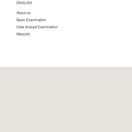
ENGLISH
About us
Basic Examination
Data Analyst Examination
Mascots