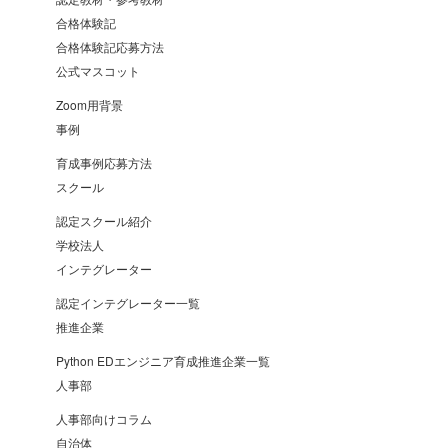
合格体験記
合格体験記応募方法
公式マスコット
Zoom用背景
事例
育成事例応募方法
スクール
認定スクール紹介
学校法人
インテグレーター
認定インテグレーター一覧
推進企業
Python EDエンジニア育成推進企業一覧
人事部
人事部向けコラム
自治体