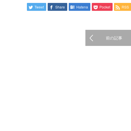
Tweet
Share
Hatena
Pocket
RSS
前の記事