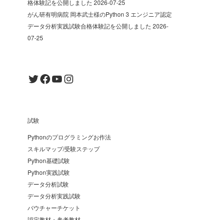
格体験記を公開しました
2026-07-25
がん研有明病院 岡本武士様のPython 3 エンジニア認定
データ分析実践試験合格体験記を公開しました
2026-
07-25
Twitter
Facebook
YouTube
Instagram
試験
Pythonのプログラミングお作法
スキルマップ/受験ステップ
Python基礎試験
Python実践試験
データ分析試験
データ分析実践試験
バウチャーチケット
認定教材・参考教材