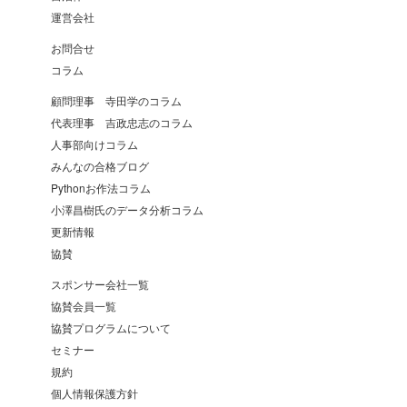
運営会社
お問合せ
コラム
顧問理事 寺田学のコラム
代表理事 吉政忠志のコラム
人事部向けコラム
みんなの合格ブログ
Pythonお作法コラム
小澤昌樹氏のデータ分析コラム
更新情報
協賛
スポンサー会社一覧
協賛会員一覧
協賛プログラムについて
セミナー
規約
個人情報保護方針