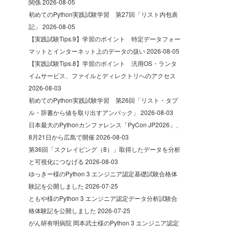
関係
2026-08-05
初めてのPython実践試験学習 第27回「リスト内包表
記」
2026-08-05
【実践試験Tips.9】学習のポイント 特定データフォー
マットとインターネット上のデータの扱い
2026-08-05
【実践試験Tips.8】学習のポイント 汎用OS・ランタ
イムサービス、ファイルとディレクトリへのアクセス
2026-08-03
初めてのPython実践試験学習 第26回「リスト・タプ
ル・辞書から値を取り出すアンパック」
2026-08-03
日本最大のPythonカンファレンス「PyCon JP2026」、
8月21日から広島で開催
2026-08-03
第36回「スクレイピング（8）」取得したデータを分析
と可視化につなげる
2026-08-03
ゆっきー様のPython 3 エンジニア認定基礎試験合格体
験記を公開しました
2026-07-25
ともや様のPython 3 エンジニア認定データ分析試験合
格体験記を公開しました
2026-07-25
がん研有明病院 岡本武士様のPython 3 エンジニア認定