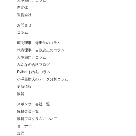
自治体
運営会社
お問合せ
コラム
顧問理事 寺田学のコラム
代表理事 吉政忠志のコラム
人事部向けコラム
みんなの合格ブログ
Pythonお作法コラム
小澤昌樹氏のデータ分析コラム
更新情報
協賛
スポンサー会社一覧
協賛会員一覧
協賛プログラムについて
セミナー
規約