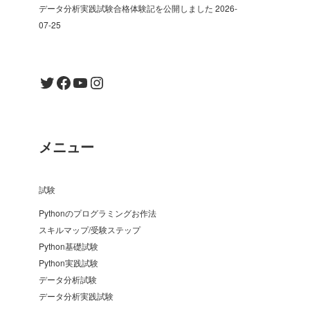
データ分析実践試験合格体験記を公開しました
2026-
07-25
Twitter
Facebook
YouTube
Instagram
メニュー
試験
Pythonのプログラミングお作法
スキルマップ/受験ステップ
Python基礎試験
Python実践試験
データ分析試験
データ分析実践試験