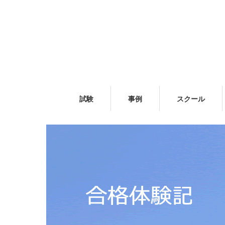
試験
事例
スクール