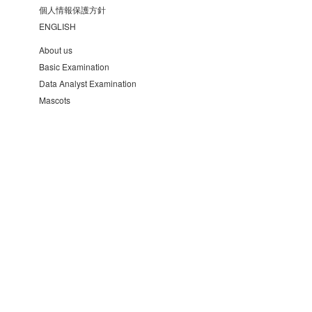
個人情報保護方針
ENGLISH
About us
Basic Examination
Data Analyst Examination
Mascots