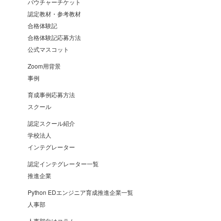
バウチャーチケット
認定教材・参考教材
合格体験記
合格体験記応募方法
公式マスコット
Zoom用背景
事例
育成事例応募方法
スクール
認定スクール紹介
学校法人
インテグレーター
認定インテグレーター一覧
推進企業
Python EDエンジニア育成推進企業一覧
人事部
人事部向けコラム