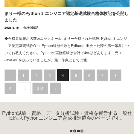
まりー様のPython 3 エンジニア認定基礎試験合格体験記を公開し
ました
2026.5.16
合格体験記
◆合格者情報お名前orニックネーム: まりー合格された試験: Python 3 エンジ
ニア認定基礎試験Q1：Python経歴年数とPythonに出会った際の第一印象につ
いてお教えください。Pythonの実務経験は合計で4年ほどあります。元々
JavaやCを扱っていましたが、第一印象としては他…
«
1
2
3
4
5
6
7
8
9
…
318
»
Python試験・資格、データ分析試験・資格を運営する一般社
団法人Pythonエンジニア育成推進協会のページです。
Twitter
Facebook
YouTube
Instagram