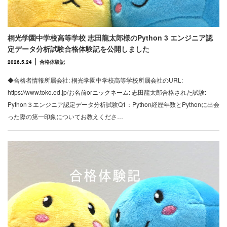
桐光学園中学校高等学校 志田龍太郎様のPython 3 エンジニア認
定データ分析試験合格体験記を公開しました
2026.5.24
合格体験記
◆合格者情報所属会社: 桐光学園中学校高等学校所属会社のURL:
https://www.toko.ed.jp/お名前orニックネーム: 志田龍太郎合格された試験:
Python３エンジニア認定データ分析試験Q1：Python経歴年数とPythonに出会
った際の第一印象についてお教えくださ…