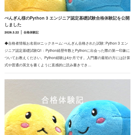
ぺんぎん様のPython 3 エンジニア認定基礎試験合格体験記を公開
しました
2026.3.22
合格体験記
◆合格者情報お名前orニックネーム: ぺんぎん合格された試験: Python 3 エン
ジニア認定基礎試験Q1：Python経歴年数とPythonに出会った際の第一印象に
ついてお教えください。Python経験は4か月です。入門書の最初の方には計算
式や普通の英文を書くように直感的に読み書きでき…