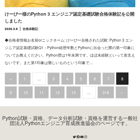
けーびー様のPython 3 エンジニア認定基礎試験合格体験記を公開
しました
2026.3.6
合格体験記
◆合格者情報お名前orニックネーム: けーびー合格された試験: Python 3 エン
ジニア認定基礎試験Q1：Python経歴年数とPythonに出会った際の第一印象に
ついてお教えください。Python歴は1年未満です。ほぼ未経験といって差支え
ないです。また第1印象は難しいものという印象で…
«
1
…
3
4
5
6
7
8
9
10
11
12
13
…
318
»
Python試験・資格、データ分析試験・資格を運営する一般社
団法人Pythonエンジニア育成推進協会のページです。
Twitter
Facebook
YouTube
Instagram