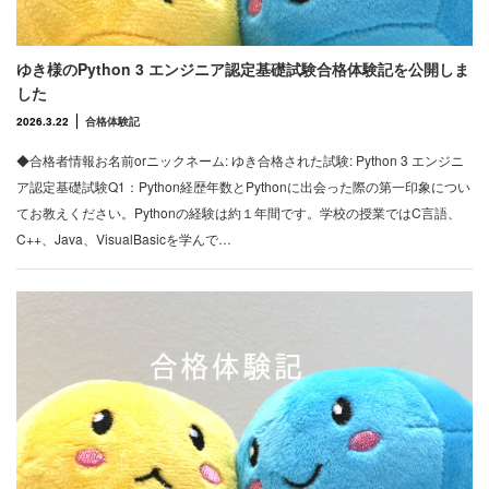
ゆき様のPython 3 エンジニア認定基礎試験合格体験記を公開しま
した
2026.3.22
合格体験記
◆合格者情報お名前orニックネーム: ゆき合格された試験: Python 3 エンジニ
ア認定基礎試験Q1：Python経歴年数とPythonに出会った際の第一印象につい
てお教えください。Pythonの経験は約１年間です。学校の授業ではC言語、
C++、Java、VisualBasicを学んで…