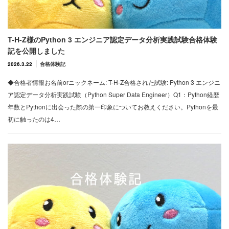
T-H-Z様のPython 3 エンジニア認定データ分析実践試験合格体験
記を公開しました
2026.3.22
合格体験記
◆合格者情報お名前orニックネーム: T-H-Z合格された試験: Python 3 エンジニ
ア認定データ分析実践試験（Python Super Data Engineer）Q1：Python経歴
年数とPythonに出会った際の第一印象についてお教えください。Pythonを最
初に触ったのは4…