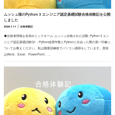
ムッシュ様のPython 3 エンジニア認定基礎試験合格体験記を公開
しました
2026.7.11
合格体験記
◆合格者情報お名前orニックネーム: ムッシュ合格された試験: Python 3 エン
ジニア認定基礎試験Q1：Python経歴年数とPythonに出会った際の第一印象に
ついてお教えください。私は職業訓練校でパソコン講師をしています。普段
はWord、Excel、PowerPoint、…