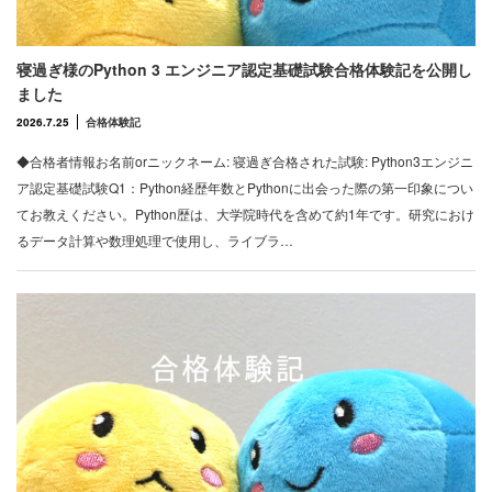
寝過ぎ様のPython 3 エンジニア認定基礎試験合格体験記を公開し
ました
2026.7.25
合格体験記
◆合格者情報お名前orニックネーム: 寝過ぎ合格された試験: Python3エンジニ
ア認定基礎試験Q1：Python経歴年数とPythonに出会った際の第一印象につい
てお教えください。Python歴は、大学院時代を含めて約1年です。研究におけ
るデータ計算や数理処理で使用し、ライブラ…