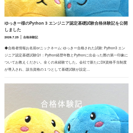
ゆっきー様のPython 3 エンジニア認定基礎試験合格体験記を公開
しました
2026.7.25
合格体験記
◆合格者情報お名前orニックネーム: ゆっきー合格された試験: Python3 エン
ジニア認定基礎試験Q1：Python経歴年数とPythonに出会った際の第一印象に
ついてお教えください。全くの未経験でした。会社で新たにDX資格手当制度
が導入され、該当資格の１つとして基礎試験が設定…