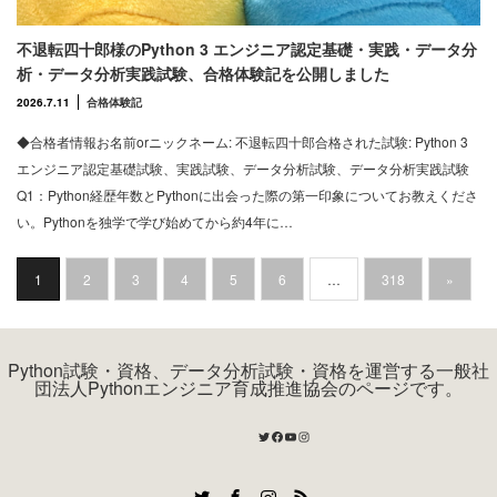
不退転四十郎様のPython 3 エンジニア認定基礎・実践・データ分
析・データ分析実践試験、合格体験記を公開しました
2026.7.11
合格体験記
◆合格者情報お名前orニックネーム: 不退転四十郎合格された試験: Python 3
エンジニア認定基礎試験、実践試験、データ分析試験、データ分析実践試験
Q1：Python経歴年数とPythonに出会った際の第一印象についてお教えくださ
い。Pythonを独学で学び始めてから約4年に…
1
2
3
4
5
6
…
318
»
Python試験・資格、データ分析試験・資格を運営する一般社
団法人Pythonエンジニア育成推進協会のページです。
Twitter
Facebook
YouTube
Instagram
Twitter
Facebook
Instagram
RSS