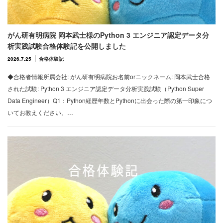
がん研有明病院 岡本武士様のPython 3 エンジニア認定データ分
析実践試験合格体験記を公開しました
2026.7.25
合格体験記
◆合格者情報所属会社: がん研有明病院お名前orニックネーム: 岡本武士合格
された試験: Python 3 エンジニア認定データ分析実践試験（Python Super
Data Engineer）Q1：Python経歴年数とPythonに出会った際の第一印象につ
いてお教えください。…