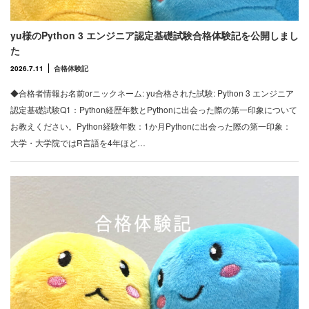
yu様のPython 3 エンジニア認定基礎試験合格体験記を公開しまし
た
2026.7.11
合格体験記
◆合格者情報お名前orニックネーム: yu合格された試験: Python 3 エンジニア
認定基礎試験Q1：Python経歴年数とPythonに出会った際の第一印象について
お教えください。Python経験年数：1か月Pythonに出会った際の第一印象：
大学・大学院ではR言語を4年ほど…