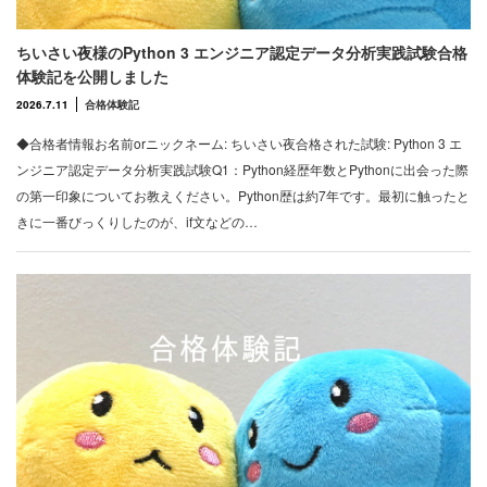
ちいさい夜様のPython 3 エンジニア認定データ分析実践試験合格
体験記を公開しました
2026.7.11
合格体験記
◆合格者情報お名前orニックネーム: ちいさい夜合格された試験: Python 3 エ
ンジニア認定データ分析実践試験Q1：Python経歴年数とPythonに出会った際
の第一印象についてお教えください。Python歴は約7年です。最初に触ったと
きに一番びっくりしたのが、if文などの…