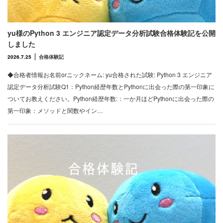
yu様のPython 3 エンジニア認定データ分析試験合格体験記を公開
しました
2026.7.25
合格体験記
◆合格者情報お名前orニックネーム: yu合格された試験: Python 3 エンジニア
認定データ分析試験Q1：Python経歴年数とPythonに出会った際の第一印象に
ついてお教えください。Python経歴年数:：一か月ほどPythonに出会った際の
第一印象：メソッドと関数やイン…