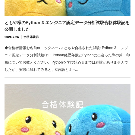
ともや様のPython 3 エンジニア認定データ分析試験合格体験記を
公開しました
2026.7.25
合格体験記
◆合格者情報お名前orニックネーム: ともや合格された試験: Python 3 エンジ
ニア認定データ分析試験Q1：Python経歴年数とPythonに出会った際の第一印
象についてお教えください。Pythonを学び始めるまでは経験がありませんで
したが、実際に触れてみると、C言語と比べ…