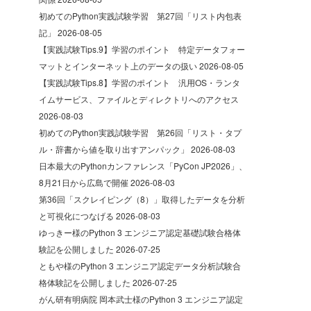
初めてのPython実践試験学習 第27回「リスト内包表
記」
2026-08-05
【実践試験Tips.9】学習のポイント 特定データフォー
マットとインターネット上のデータの扱い
2026-08-05
【実践試験Tips.8】学習のポイント 汎用OS・ランタ
イムサービス、ファイルとディレクトリへのアクセス
2026-08-03
初めてのPython実践試験学習 第26回「リスト・タプ
ル・辞書から値を取り出すアンパック」
2026-08-03
日本最大のPythonカンファレンス「PyCon JP2026」、
8月21日から広島で開催
2026-08-03
第36回「スクレイピング（8）」取得したデータを分析
と可視化につなげる
2026-08-03
ゆっきー様のPython 3 エンジニア認定基礎試験合格体
験記を公開しました
2026-07-25
ともや様のPython 3 エンジニア認定データ分析試験合
格体験記を公開しました
2026-07-25
がん研有明病院 岡本武士様のPython 3 エンジニア認定