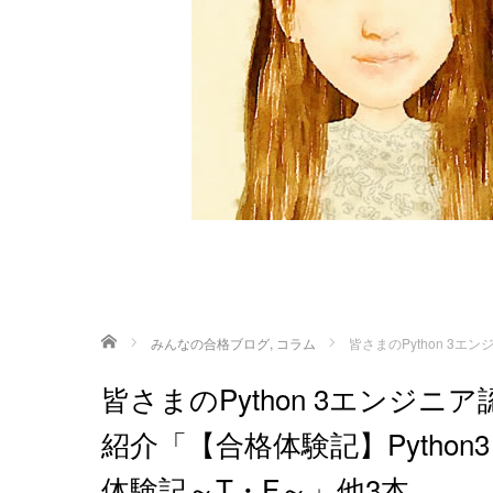
ホーム
みんなの合格ブログ
,
コラム
皆さまのPython 3
皆さまのPython 3エンジ
紹介「【合格体験記】Pytho
体験記～T・F～」他3本