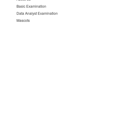
Basic Examination
Data Analyst Examination
Mascots