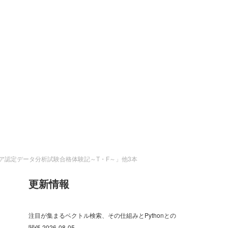
ンジニア認定データ分析試験合格体験記～T・F～」他3本
更新情報
注目が集まるベクトル検索、その仕組みとPythonとの
関係
2026-08-05