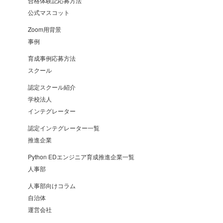
合格体験記応募方法
公式マスコット
Zoom用背景
事例
育成事例応募方法
スクール
認定スクール紹介
学校法人
インテグレーター
認定インテグレーター一覧
推進企業
Python EDエンジニア育成推進企業一覧
人事部
人事部向けコラム
自治体
運営会社