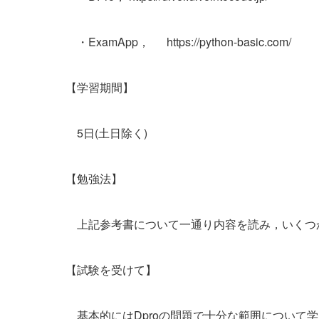
・ExamApp， https://python-basic.com/
【学習期間】
5日(土日除く)
【勉強法】
上記参考書について一通り内容を読み，いくつか
【試験を受けて】
基本的にはDproの問題で十分な範囲について