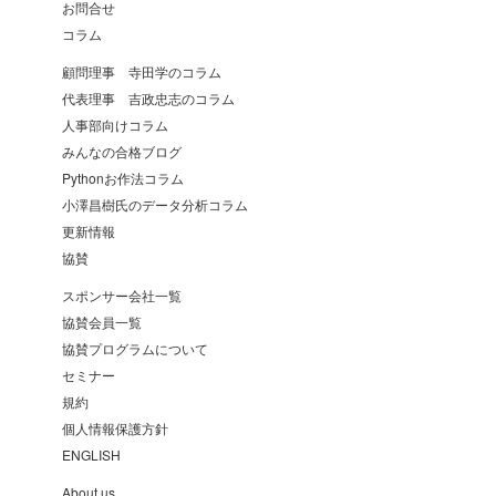
お問合せ
コラム
顧問理事 寺田学のコラム
代表理事 吉政忠志のコラム
人事部向けコラム
みんなの合格ブログ
Pythonお作法コラム
小澤昌樹氏のデータ分析コラム
更新情報
協賛
スポンサー会社一覧
協賛会員一覧
協賛プログラムについて
セミナー
規約
個人情報保護方針
ENGLISH
About us