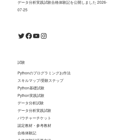
データ分析実践試験合格体験記を公開しました
2026-
07-25
Twitter
Facebook
YouTube
Instagram
試験
Pythonのプログラミングお作法
スキルマップ/受験ステップ
Python基礎試験
Python実践試験
データ分析試験
データ分析実践試験
バウチャーチケット
認定教材・参考教材
合格体験記