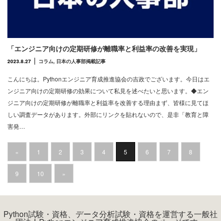
「エンジニア向けの定期研修が離職率と利益率の改善を実現」
2023.8.27
コラム
,
日本の人事部掲載記事
こんにちは。Pythonエンジニア育成推進協会の吉政でございます。今日はエ
ンジニア向けの定期研修の効果について私見を述べたいと思います。◆エン
ジニア向けの定期研修が離職率と利益率を改善する理由まず、皆様に見てほ
しい調査データがあります。外部にリンクを貼れないので、是非「教育と障
害発…
«
1
2
3
4
5
6
7
8
9
10
»
Python試験・資格、データ分析試験・資格を運営する一般社