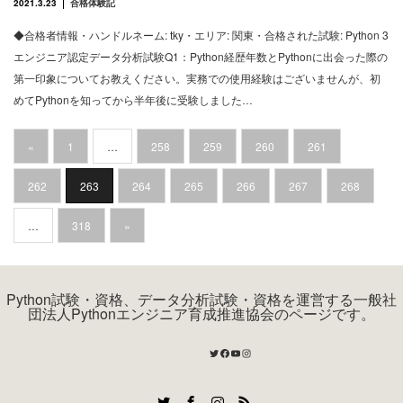
2021.3.23
合格体験記
◆合格者情報・ハンドルネーム: tky・エリア: 関東・合格された試験: Python 3
エンジニア認定データ分析試験Q1：Python経歴年数とPythonに出会った際の
第一印象についてお教えください。実務での使用経験はございませんが、初
めてPythonを知ってから半年後に受験しました…
«
1
…
258
259
260
261
262
263
264
265
266
267
268
…
318
»
Python試験・資格、データ分析試験・資格を運営する一般社
団法人Pythonエンジニア育成推進協会のページです。
Twitter
Facebook
YouTube
Instagram
Twitter
Facebook
Instagram
RSS