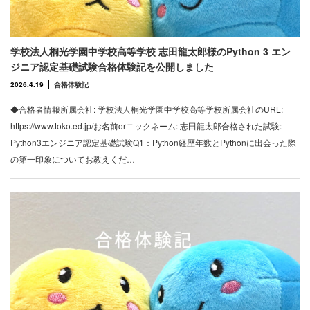
学校法人桐光学園中学校高等学校 志田龍太郎様のPython 3 エン
ジニア認定基礎試験合格体験記を公開しました
2026.4.19
合格体験記
◆合格者情報所属会社: 学校法人桐光学園中学校高等学校所属会社のURL:
https://www.toko.ed.jp/お名前orニックネーム: 志田龍太郎合格された試験:
Python3エンジニア認定基礎試験Q1：Python経歴年数とPythonに出会った際
の第一印象についてお教えくだ…