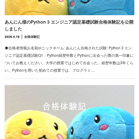
あんにん様のPython 3 エンジニア認定基礎試験合格体験記を公開
しました
2026.4.19
合格体験記
◆合格者情報お名前orニックネーム: あんにん合格された試験: Python 3 エン
ジニア認定基礎試験Q1：Python経歴年数とPythonに出会った際の第一印象に
ついてお教えください。大学の授業ではじめて出会った、経歴年数は3年くら
い。Pythonを用いた初めての授業では、プログラミ…