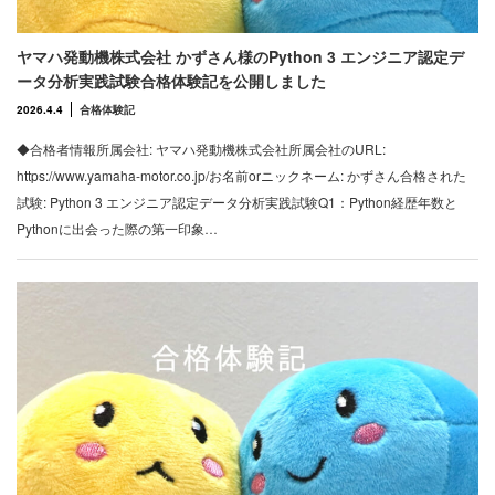
ヤマハ発動機株式会社 かずさん様のPython 3 エンジニア認定デ
ータ分析実践試験合格体験記を公開しました
2026.4.4
合格体験記
◆合格者情報所属会社: ヤマハ発動機株式会社所属会社のURL:
https://www.yamaha-motor.co.jp/お名前orニックネーム: かずさん合格された
試験: Python 3 エンジニア認定データ分析実践試験Q1：Python経歴年数と
Pythonに出会った際の第一印象…