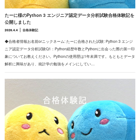
たーに様のPython 3 エンジニア認定データ分析試験合格体験記を
公開しました
2026.4.4
合格体験記
◆合格者情報お名前orニックネーム: たーに合格された試験: Python 3 エンジ
ニア認定データ分析試験Q1：Python経歴年数とPythonに出会った際の第一印
象についてお教えください。Pythonの使用歴は1年未満です。もともとデータ
解析に興味があり、統計学の勉強をメインにしてい…