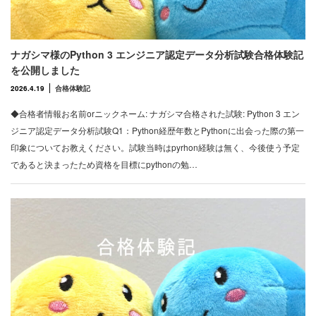
ナガシマ様のPython 3 エンジニア認定データ分析試験合格体験記
を公開しました
2026.4.19
合格体験記
◆合格者情報お名前orニックネーム: ナガシマ合格された試験: Python 3 エン
ジニア認定データ分析試験Q1：Python経歴年数とPythonに出会った際の第一
印象についてお教えください。試験当時はpyrhon経験は無く、今後使う予定
であると決まったため資格を目標にpythonの勉…