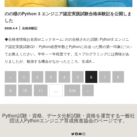
のの様のPython 3 エンジニア認定実践試験合格体験記を公開しま
した
2026.4.4
合格体験記
◆合格者情報お名前orニックネーム: のの合格された試験: Python3 エンジニ
ア認定実践試験Q1：Python経歴年数とPythonに出会った際の第一印象につい
てお教えください。半年～一年程度です。元々プログラミングには興味があ
りましたが、勉強する機会がなかったところ、生成A…
«
1
2
3
4
5
6
7
8
9
10
11
…
318
»
Python試験・資格、データ分析試験・資格を運営する一般社
団法人Pythonエンジニア育成推進協会のページです。
Twitter
Facebook
YouTube
Instagram