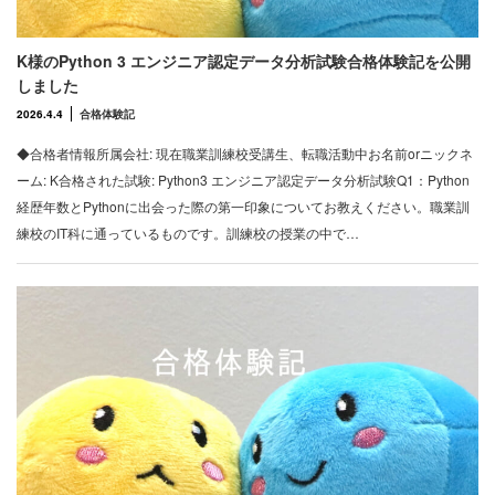
K様のPython 3 エンジニア認定データ分析試験合格体験記を公開
しました
2026.4.4
合格体験記
◆合格者情報所属会社: 現在職業訓練校受講生、転職活動中お名前orニックネ
ーム: K合格された試験: Python3 エンジニア認定データ分析試験Q1：Python
経歴年数とPythonに出会った際の第一印象についてお教えください。職業訓
練校のIT科に通っているものです。訓練校の授業の中で…