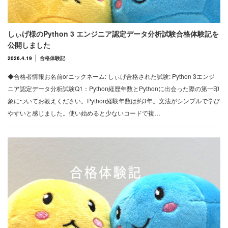
しぃげ様のPython 3 エンジニア認定データ分析試験合格体験記を
公開しました
2026.4.19
合格体験記
◆合格者情報お名前orニックネーム: しぃげ合格された試験: Python 3エンジ
ニア認定データ分析試験Q1：Python経歴年数とPythonに出会った際の第一印
象についてお教えください。Python経験年数は約3年。文法がシンプルで学び
やすいと感じました。使い始めると少ないコードで複…