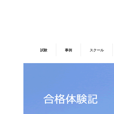
試験
事例
スクール