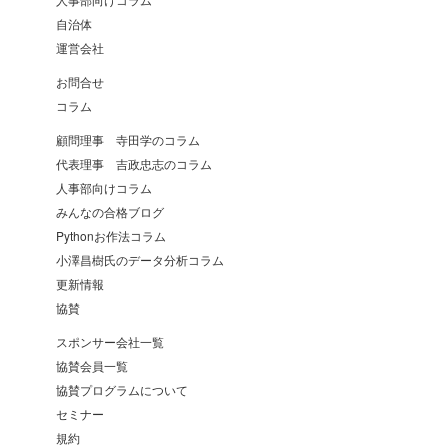
自治体
運営会社
お問合せ
コラム
顧問理事 寺田学のコラム
代表理事 吉政忠志のコラム
人事部向けコラム
みんなの合格ブログ
Pythonお作法コラム
小澤昌樹氏のデータ分析コラム
更新情報
協賛
スポンサー会社一覧
協賛会員一覧
協賛プログラムについて
セミナー
規約