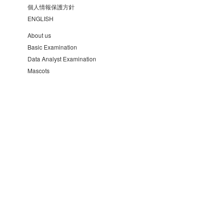
個人情報保護方針
ENGLISH
About us
Basic Examination
Data Analyst Examination
Mascots