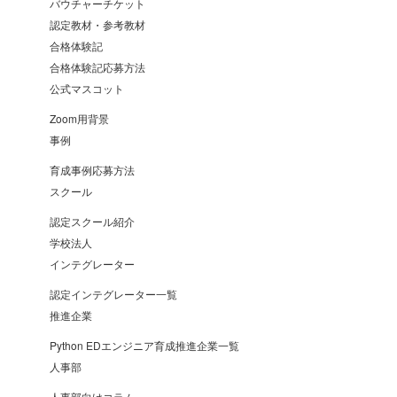
バウチャーチケット
認定教材・参考教材
合格体験記
合格体験記応募方法
公式マスコット
Zoom用背景
事例
育成事例応募方法
スクール
認定スクール紹介
学校法人
インテグレーター
認定インテグレーター一覧
推進企業
Python EDエンジニア育成推進企業一覧
人事部
人事部向けコラム