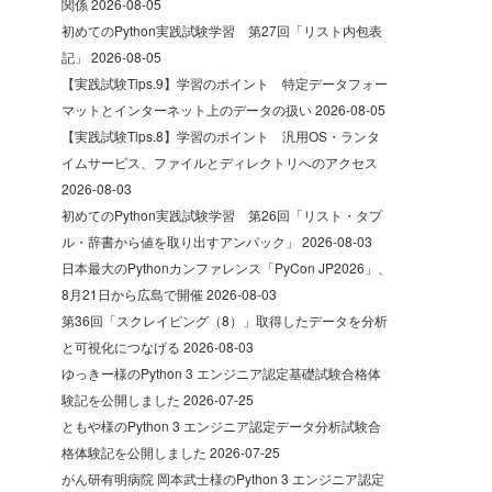
関係
2026-08-05
初めてのPython実践試験学習 第27回「リスト内包表
記」
2026-08-05
【実践試験Tips.9】学習のポイント 特定データフォー
マットとインターネット上のデータの扱い
2026-08-05
【実践試験Tips.8】学習のポイント 汎用OS・ランタ
イムサービス、ファイルとディレクトリへのアクセス
2026-08-03
初めてのPython実践試験学習 第26回「リスト・タプ
ル・辞書から値を取り出すアンパック」
2026-08-03
日本最大のPythonカンファレンス「PyCon JP2026」、
8月21日から広島で開催
2026-08-03
第36回「スクレイピング（8）」取得したデータを分析
と可視化につなげる
2026-08-03
ゆっきー様のPython 3 エンジニア認定基礎試験合格体
験記を公開しました
2026-07-25
ともや様のPython 3 エンジニア認定データ分析試験合
格体験記を公開しました
2026-07-25
がん研有明病院 岡本武士様のPython 3 エンジニア認定