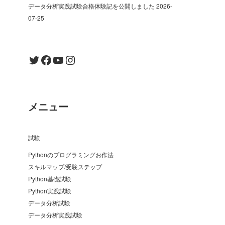
データ分析実践試験合格体験記を公開しました
2026-
07-25
Twitter
Facebook
YouTube
Instagram
メニュー
試験
Pythonのプログラミングお作法
スキルマップ/受験ステップ
Python基礎試験
Python実践試験
データ分析試験
データ分析実践試験