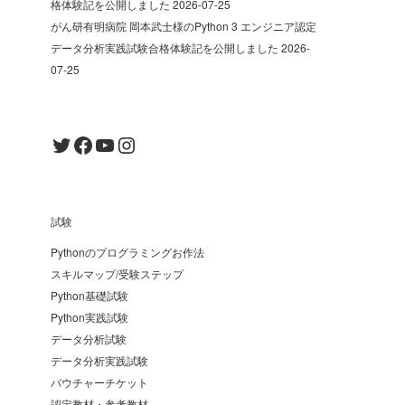
格体験記を公開しました
2026-07-25
がん研有明病院 岡本武士様のPython 3 エンジニア認定
データ分析実践試験合格体験記を公開しました
2026-
07-25
Twitter
Facebook
YouTube
Instagram
試験
Pythonのプログラミングお作法
スキルマップ/受験ステップ
Python基礎試験
Python実践試験
データ分析試験
データ分析実践試験
バウチャーチケット
認定教材・参考教材