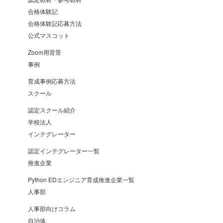
合格体験記
合格体験記応募方法
公式マスコット
Zoom用背景
事例
育成事例応募方法
スクール
認定スクール紹介
学校法人
インテグレーター
認定インテグレーター一覧
推進企業
Python EDエンジニア育成推進企業一覧
人事部
人事部向けコラム
自治体