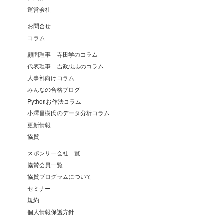
運営会社
お問合せ
コラム
顧問理事 寺田学のコラム
代表理事 吉政忠志のコラム
人事部向けコラム
みんなの合格ブログ
Pythonお作法コラム
小澤昌樹氏のデータ分析コラム
更新情報
協賛
スポンサー会社一覧
協賛会員一覧
協賛プログラムについて
セミナー
規約
個人情報保護方針