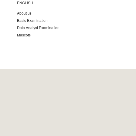
ENGLISH
About us
Basic Examination
Data Analyst Examination
Mascots