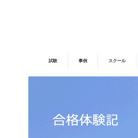
試験
事例
スクール