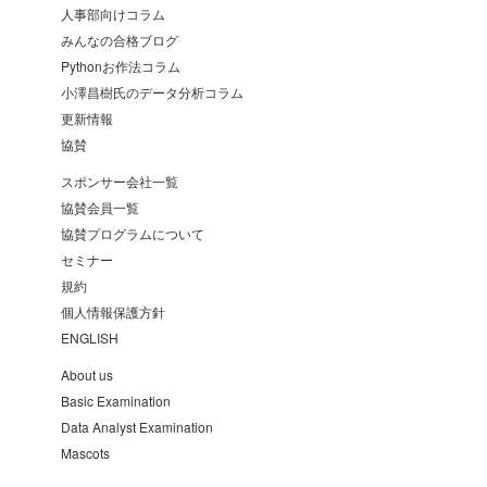
人事部向けコラム
みんなの合格ブログ
Pythonお作法コラム
小澤昌樹氏のデータ分析コラム
更新情報
協賛
スポンサー会社一覧
協賛会員一覧
協賛プログラムについて
セミナー
規約
個人情報保護方針
ENGLISH
About us
Basic Examination
Data Analyst Examination
Mascots