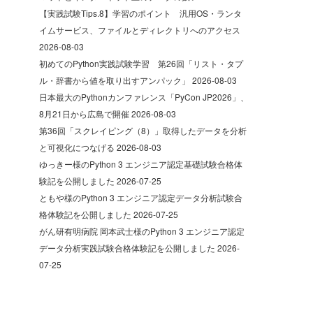
【実践試験Tips.8】学習のポイント 汎用OS・ランタ
イムサービス、ファイルとディレクトリへのアクセス
2026-08-03
初めてのPython実践試験学習 第26回「リスト・タプ
ル・辞書から値を取り出すアンパック」
2026-08-03
日本最大のPythonカンファレンス「PyCon JP2026」、
8月21日から広島で開催
2026-08-03
第36回「スクレイピング（8）」取得したデータを分析
と可視化につなげる
2026-08-03
ゆっきー様のPython 3 エンジニア認定基礎試験合格体
験記を公開しました
2026-07-25
ともや様のPython 3 エンジニア認定データ分析試験合
格体験記を公開しました
2026-07-25
がん研有明病院 岡本武士様のPython 3 エンジニア認定
データ分析実践試験合格体験記を公開しました
2026-
07-25