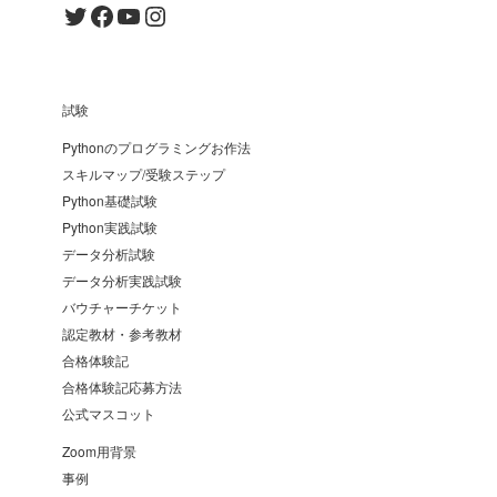
Twitter
Facebook
YouTube
Instagram
試験
Pythonのプログラミングお作法
スキルマップ/受験ステップ
Python基礎試験
Python実践試験
データ分析試験
データ分析実践試験
バウチャーチケット
認定教材・参考教材
合格体験記
合格体験記応募方法
公式マスコット
Zoom用背景
事例