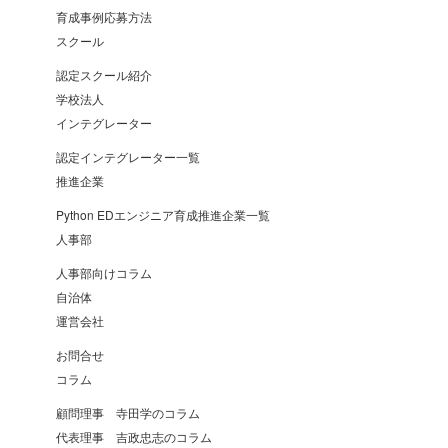
育成事例応募方法
スクール
認定スクール紹介
学校法人
インテグレーター
認定インテグレーター一覧
推進企業
Python EDエンジニア育成推進企業一覧
人事部
人事部向けコラム
自治体
運営会社
お問合せ
コラム
顧問理事 寺田学のコラム
代表理事 吉政忠志のコラム