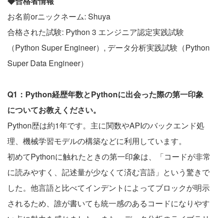
◆合格者情報
お名前orニックネーム: Shuya
合格された試験: Python 3 エンジニア認定実践試験
（Python Super Engineer）, データ分析実践試験（Python
Super Data Engineer）
Q1：Python経歴年数とPythonに出会った際の第一印象
についてお教えください。
Python歴は約1年です。主に関数やAPIのバックエンド処
理、機械学習モデルの構築などに利用しています。
初めてPythonに触れたときの第一印象は、「コードが非常
に読みやすく、記述量が少なくて済む言語」という驚きで
した。他言語と比べてインデントによってブロックが明示
されるため、誰が書いても統一感のあるコードになりやす