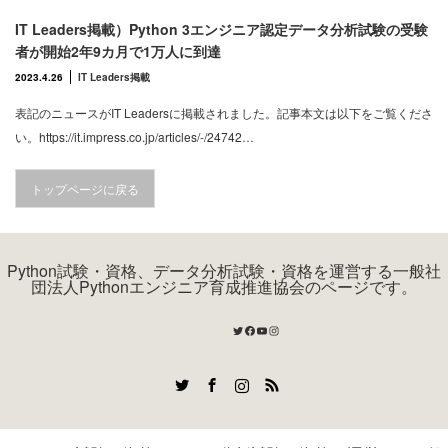
IT Leaders掲載）Python 3エンジニア認定データ分析試験の受験
者が開始2年9カ月で1万人に到達
2023.4.26
IT Leaders掲載
表記のニュースがIT Leadersに掲載されました。記事本文は以下をご覧くださ
い。https://it.impress.co.jp/articles/-/24742…
トップページに戻る
Python試験・資格、データ分析試験・資格を運営する一般社
団法人Pythonエンジニア育成推進協会のページです。
Twitter
Facebook
YouTube
Instagram
Twitter
Facebook
Instagram
RSS