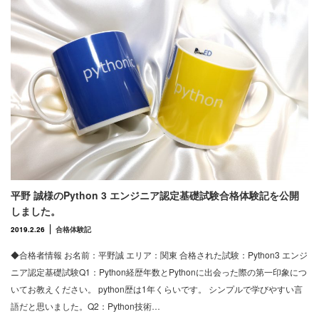
平野 誠様のPython 3 エンジニア認定基礎試験合格体験記を公開
しました。
2019.2.26
合格体験記
◆合格者情報 お名前：平野誠 エリア：関東 合格された試験：Python3 エンジ
ニア認定基礎試験Q1：Python経歴年数とPythonに出会った際の第一印象につ
いてお教えください。 python歴は1年くらいです。 シンプルで学びやすい言
語だと思いました。Q2：Python技術…