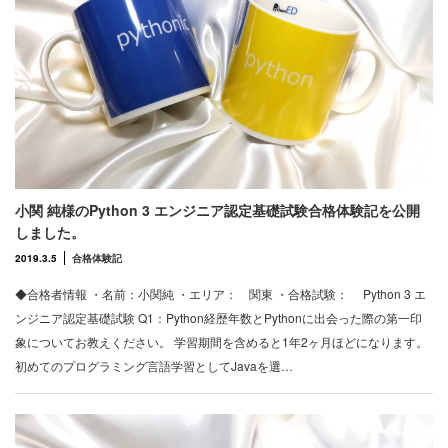
小関 純様のPython 3 エンジニア認定基礎試験合格体験記を公開
しました。
2019.3.5
合格体験記
◆合格者情報 ・名前：小関純 ・エリア： 関東 ・合格試験： Python 3 エ
ンジニア認定基礎試験 Q1：Python経歴年数とPythonに出会った際の第一印
象についてお教えください。 学習期間を含めると1年2ヶ月ほどになります。
初めてのプログラミング言語学習としてJavaを選…