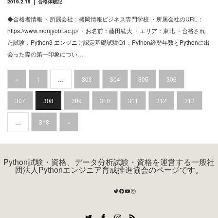
2019.2.19
合格体験記
◆合格者情報 ・所属会社：盛岡情報ビジネス専門学校 ・所属会社のURL：
https://www.morijyobi.ac.jp/ ・お名前：藤田紘大 ・エリア：東北 ・合格され
た試験：Python3 エンジニア認定基礎試験Q1：Python経歴年数とPythonに出
会った際の第一印象につい…
«
1
…
303
304
305
306
307
308
309
310
311
312
313
…
318
»
Python試験・資格、データ分析試験・資格を運営する一般社
団法人Pythonエンジニア育成推進協会のページです。
Twitter
Facebook
YouTube
Instagram
Twitter
Facebook
Instagram
RSS