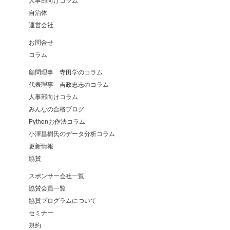
自治体
運営会社
お問合せ
コラム
顧問理事 寺田学のコラム
代表理事 吉政忠志のコラム
人事部向けコラム
みんなの合格ブログ
Pythonお作法コラム
小澤昌樹氏のデータ分析コラム
更新情報
協賛
スポンサー会社一覧
協賛会員一覧
協賛プログラムについて
セミナー
規約