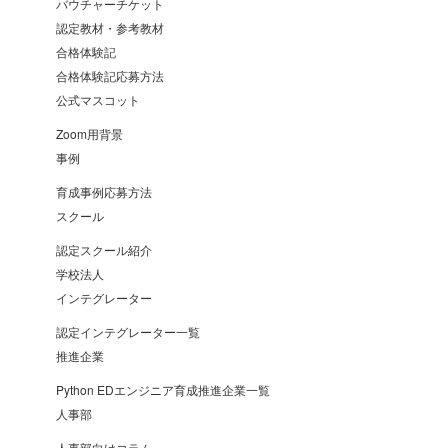
バウチャーチケット
認定教材・参考教材
合格体験記
合格体験記応募方法
公式マスコット
Zoom用背景
事例
育成事例応募方法
スクール
認定スクール紹介
学校法人
インテグレーター
認定インテグレーター一覧
推進企業
Python EDエンジニア育成推進企業一覧
人事部
人事部向けコラム