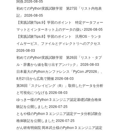
関係
2026-08-05
初めてのPython実践試験学習 第27回「リスト内包表
記」
2026-08-05
【実践試験Tips.9】学習のポイント 特定データフォー
マットとインターネット上のデータの扱い
2026-08-05
【実践試験Tips.8】学習のポイント 汎用OS・ランタ
イムサービス、ファイルとディレクトリへのアクセス
2026-08-03
初めてのPython実践試験学習 第26回「リスト・タプ
ル・辞書から値を取り出すアンパック」
2026-08-03
日本最大のPythonカンファレンス「PyCon JP2026」、
8月21日から広島で開催
2026-08-03
第36回「スクレイピング（8）」取得したデータを分析
と可視化につなげる
2026-08-03
ゆっきー様のPython 3 エンジニア認定基礎試験合格体
験記を公開しました
2026-07-25
ともや様のPython 3 エンジニア認定データ分析試験合
格体験記を公開しました
2026-07-25
がん研有明病院 岡本武士様のPython 3 エンジニア認定