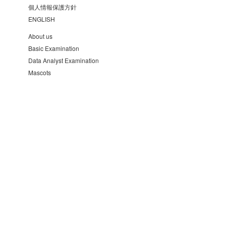
個人情報保護方針
ENGLISH
About us
Basic Examination
Data Analyst Examination
Mascots