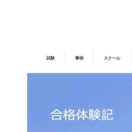
試験
事例
スクール