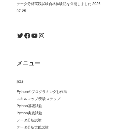
データ分析実践試験合格体験記を公開しました
2026-
07-25
Twitter
Facebook
YouTube
Instagram
メニュー
試験
Pythonのプログラミングお作法
スキルマップ/受験ステップ
Python基礎試験
Python実践試験
データ分析試験
データ分析実践試験