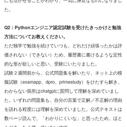
にも活かせることがわかり、一気に身近なものになりまし
た。
Q2：Pythonエンジニア認定試験を受けたきっかけと勉強
方法についてお教えください。
ただ独学で勉強を続けていつも、どれだけ頑張ったかは評
価されない（できない）ため、履歴書に書けるような定性
的な形が欲しいと思い、受験にいたりました。
試験２週間前から、公式問題集を解いたり、ネット上の模
擬試験（examapp、dpro、primestudy）をひたすら解き、
わからない箇所はchatgptに質問して理解を深めていまし
た。いずれの問題集も、自分の言葉で正解／不正解の理由
を語れる程度には理解を深めていました。公式テキストは
数ページ読んで、「わかりにくいな」と思ったため、ほと