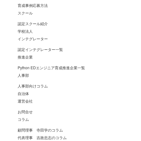
育成事例応募方法
スクール
認定スクール紹介
学校法人
インテグレーター
認定インテグレーター一覧
推進企業
Python EDエンジニア育成推進企業一覧
人事部
人事部向けコラム
自治体
運営会社
お問合せ
コラム
顧問理事 寺田学のコラム
代表理事 吉政忠志のコラム