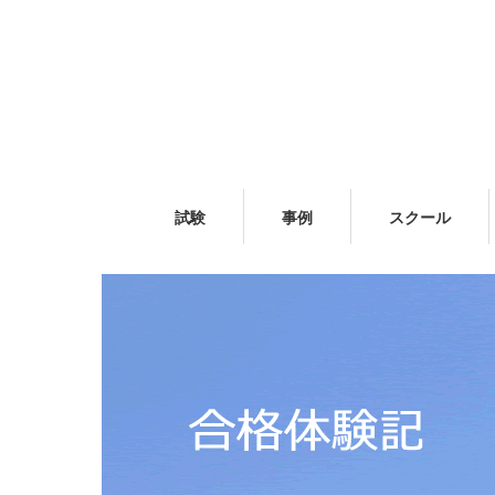
試験
事例
スクール