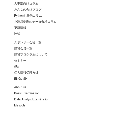
人事部向けコラム
みんなの合格ブログ
Pythonお作法コラム
小澤昌樹氏のデータ分析コラム
更新情報
協賛
スポンサー会社一覧
協賛会員一覧
協賛プログラムについて
セミナー
規約
個人情報保護方針
ENGLISH
About us
Basic Examination
Data Analyst Examination
Mascots