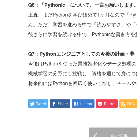
Q6：「Pythonic」について、一言お願いします
正直、まだPythonを学び始めて1ヶ月なので「P
ん。ただ、学習を進める中で「読みやすさ」や「
後さらに学習を続ける中で、Pythonicな書き
Q7：Pythonエンジニアとしての今後の計画・
今後はPythonを使った業務効率化やデータ処
機械学習の分野にも挑戦し、資格を通じて身につ
将来的にはPythonを幅広く使いこなし、チー
Tweet
Share
Hatena
Pocket
RSS
前の記事