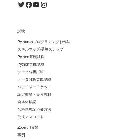
Twitter
Facebook
YouTube
Instagram
試験
Pythonのプログラミングお作法
スキルマップ/受験ステップ
Python基礎試験
Python実践試験
データ分析試験
データ分析実践試験
バウチャーチケット
認定教材・参考教材
合格体験記
合格体験記応募方法
公式マスコット
Zoom用背景
事例