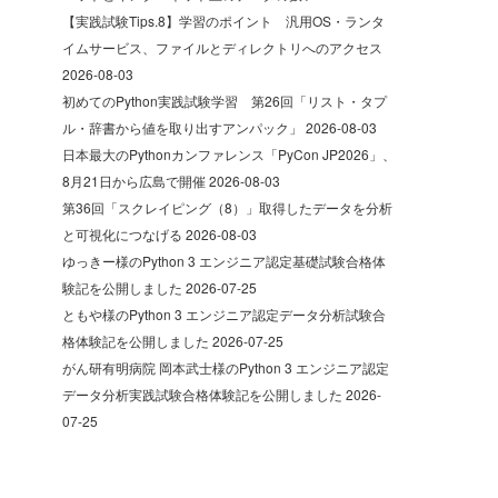
【実践試験Tips.8】学習のポイント 汎用OS・ランタ
イムサービス、ファイルとディレクトリへのアクセス
2026-08-03
初めてのPython実践試験学習 第26回「リスト・タプ
ル・辞書から値を取り出すアンパック」
2026-08-03
日本最大のPythonカンファレンス「PyCon JP2026」、
8月21日から広島で開催
2026-08-03
第36回「スクレイピング（8）」取得したデータを分析
と可視化につなげる
2026-08-03
ゆっきー様のPython 3 エンジニア認定基礎試験合格体
験記を公開しました
2026-07-25
ともや様のPython 3 エンジニア認定データ分析試験合
格体験記を公開しました
2026-07-25
がん研有明病院 岡本武士様のPython 3 エンジニア認定
データ分析実践試験合格体験記を公開しました
2026-
07-25