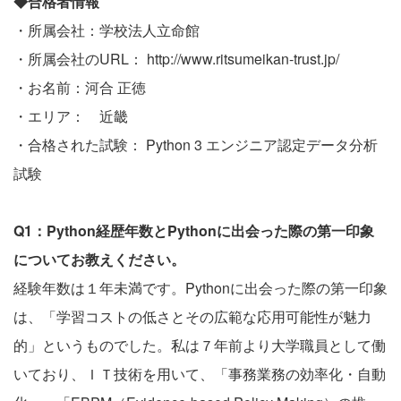
◆合格者情報
・所属会社：学校法人立命館
・所属会社のURL：
http://www.ritsumeikan-trust.jp/
・お名前：河合 正徳
・エリア： 近畿
・合格された試験： Python 3 エンジニア認定データ分析
試験
Q1：Python経歴年数とPythonに出会った際の第一印象
についてお教えください。
経験年数は１年未満です。Pythonに出会った際の第一印象
は、「学習コストの低さとその広範な応用可能性が魅力
的」というものでした。私は７年前より大学職員として働
いており、ＩＴ技術を用いて、「事務業務の効率化・自動