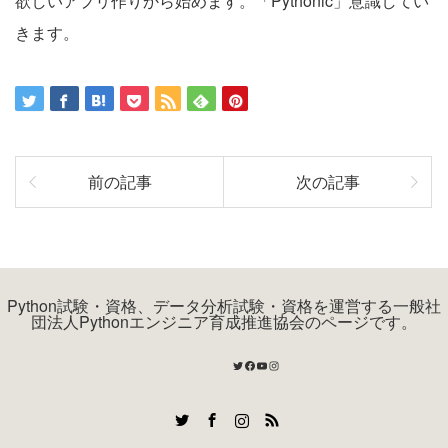
欲しいアプリ作りから始めます。「Pythonic」意識してい
きます。
前の記事
次の記事
Python試験・資格、データ分析試験・資格を運営する一般社
団法人Pythonエンジニア育成推進協会のページです。
Twitter
Facebook
YouTube
Instagram
Twitter
Facebook
Instagram
RSS