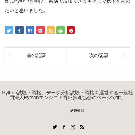
更にPythonを学び、実務で活用できる水準まで技術を高め
たいと思いました。
前の記事
次の記事
Python試験・資格、データ分析試験・資格を運営する一般社
団法人Pythonエンジニア育成推進協会のページです。
Twitter
Facebook
YouTube
Instagram
Twitter
Facebook
Instagram
RSS