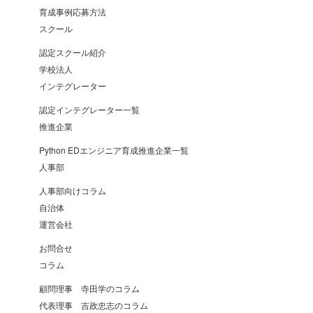
育成事例応募方法
スクール
認定スクール紹介
学校法人
インテグレーター
認定インテグレーター一覧
推進企業
Python EDエンジニア育成推進企業一覧
人事部
人事部向けコラム
自治体
運営会社
お問合せ
コラム
顧問理事 寺田学のコラム
代表理事 吉政忠志のコラム