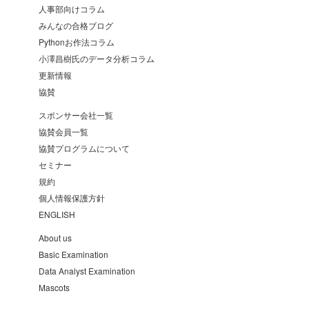
人事部向けコラム
みんなの合格ブログ
Pythonお作法コラム
小澤昌樹氏のデータ分析コラム
更新情報
協賛
スポンサー会社一覧
協賛会員一覧
協賛プログラムについて
セミナー
規約
個人情報保護方針
ENGLISH
About us
Basic Examination
Data Analyst Examination
Mascots