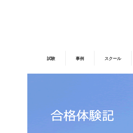
試験
事例
スクール