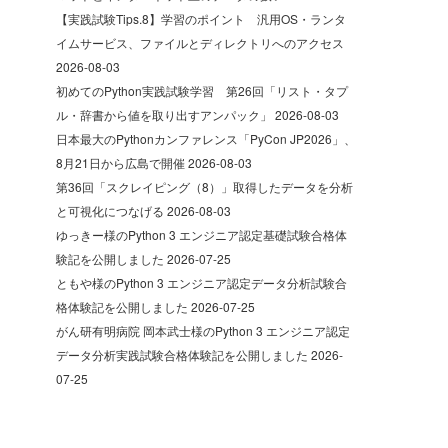
【実践試験Tips.8】学習のポイント 汎用OS・ランタ
イムサービス、ファイルとディレクトリへのアクセス
2026-08-03
初めてのPython実践試験学習 第26回「リスト・タプ
ル・辞書から値を取り出すアンパック」
2026-08-03
日本最大のPythonカンファレンス「PyCon JP2026」、
8月21日から広島で開催
2026-08-03
第36回「スクレイピング（8）」取得したデータを分析
と可視化につなげる
2026-08-03
ゆっきー様のPython 3 エンジニア認定基礎試験合格体
験記を公開しました
2026-07-25
ともや様のPython 3 エンジニア認定データ分析試験合
格体験記を公開しました
2026-07-25
がん研有明病院 岡本武士様のPython 3 エンジニア認定
データ分析実践試験合格体験記を公開しました
2026-
07-25