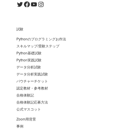
Twitter
Facebook
YouTube
Instagram
試験
Pythonのプログラミングお作法
スキルマップ/受験ステップ
Python基礎試験
Python実践試験
データ分析試験
データ分析実践試験
バウチャーチケット
認定教材・参考教材
合格体験記
合格体験記応募方法
公式マスコット
Zoom用背景
事例