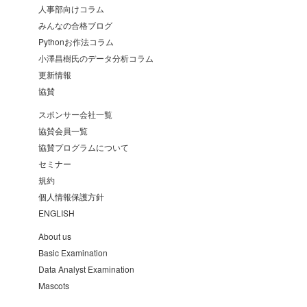
人事部向けコラム
みんなの合格ブログ
Pythonお作法コラム
小澤昌樹氏のデータ分析コラム
更新情報
協賛
スポンサー会社一覧
協賛会員一覧
協賛プログラムについて
セミナー
規約
個人情報保護方針
ENGLISH
About us
Basic Examination
Data Analyst Examination
Mascots