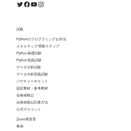
Twitter
Facebook
YouTube
Instagram
試験
Pythonのプログラミングお作法
スキルマップ/受験ステップ
Python基礎試験
Python実践試験
データ分析試験
データ分析実践試験
バウチャーチケット
認定教材・参考教材
合格体験記
合格体験記応募方法
公式マスコット
Zoom用背景
事例