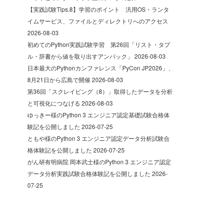
【実践試験Tips.8】学習のポイント 汎用OS・ランタ
イムサービス、ファイルとディレクトリへのアクセス
2026-08-03
初めてのPython実践試験学習 第26回「リスト・タプ
ル・辞書から値を取り出すアンパック」
2026-08-03
日本最大のPythonカンファレンス「PyCon JP2026」、
8月21日から広島で開催
2026-08-03
第36回「スクレイピング（8）」取得したデータを分析
と可視化につなげる
2026-08-03
ゆっきー様のPython 3 エンジニア認定基礎試験合格体
験記を公開しました
2026-07-25
ともや様のPython 3 エンジニア認定データ分析試験合
格体験記を公開しました
2026-07-25
がん研有明病院 岡本武士様のPython 3 エンジニア認定
データ分析実践試験合格体験記を公開しました
2026-
07-25