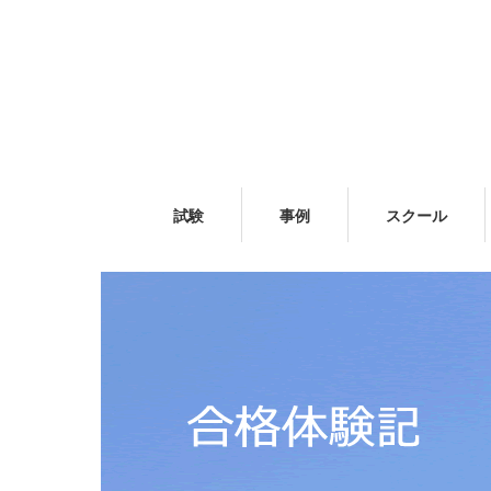
試験
事例
スクール