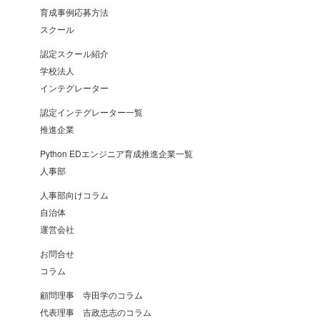
育成事例応募方法
スクール
認定スクール紹介
学校法人
インテグレーター
認定インテグレーター一覧
推進企業
Python EDエンジニア育成推進企業一覧
人事部
人事部向けコラム
自治体
運営会社
お問合せ
コラム
顧問理事 寺田学のコラム
代表理事 吉政忠志のコラム