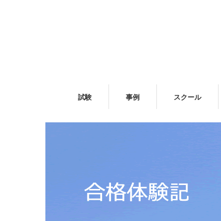
試験
事例
スクール