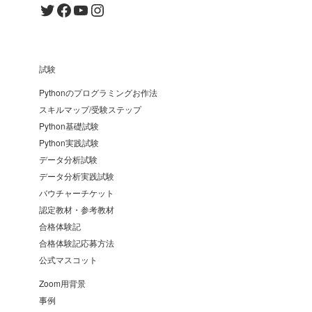
Twitter
Facebook
YouTube
Instagram
試験
Pythonのプログラミングお作法
スキルマップ/受験ステップ
Python基礎試験
Python実践試験
データ分析試験
データ分析実践試験
バウチャーチケット
認定教材・参考教材
合格体験記
合格体験記応募方法
公式マスコット
Zoom用背景
事例