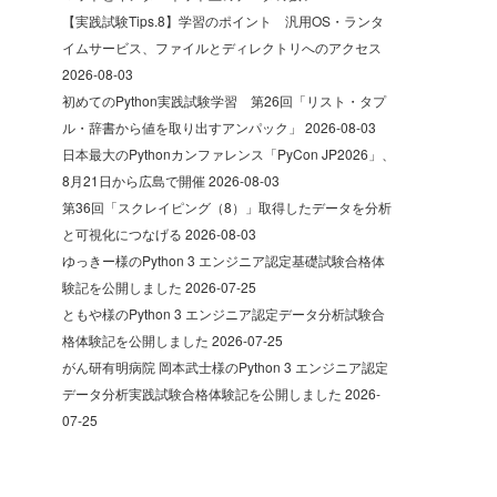
【実践試験Tips.8】学習のポイント 汎用OS・ランタ
イムサービス、ファイルとディレクトリへのアクセス
2026-08-03
初めてのPython実践試験学習 第26回「リスト・タプ
ル・辞書から値を取り出すアンパック」
2026-08-03
日本最大のPythonカンファレンス「PyCon JP2026」、
8月21日から広島で開催
2026-08-03
第36回「スクレイピング（8）」取得したデータを分析
と可視化につなげる
2026-08-03
ゆっきー様のPython 3 エンジニア認定基礎試験合格体
験記を公開しました
2026-07-25
ともや様のPython 3 エンジニア認定データ分析試験合
格体験記を公開しました
2026-07-25
がん研有明病院 岡本武士様のPython 3 エンジニア認定
データ分析実践試験合格体験記を公開しました
2026-
07-25