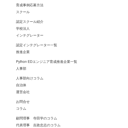
育成事例応募方法
スクール
認定スクール紹介
学校法人
インテグレーター
認定インテグレーター一覧
推進企業
Python EDエンジニア育成推進企業一覧
人事部
人事部向けコラム
自治体
運営会社
お問合せ
コラム
顧問理事 寺田学のコラム
代表理事 吉政忠志のコラム