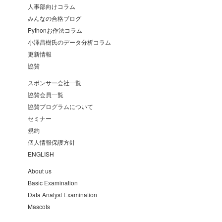
人事部向けコラム
みんなの合格ブログ
Pythonお作法コラム
小澤昌樹氏のデータ分析コラム
更新情報
協賛
スポンサー会社一覧
協賛会員一覧
協賛プログラムについて
セミナー
規約
個人情報保護方針
ENGLISH
About us
Basic Examination
Data Analyst Examination
Mascots