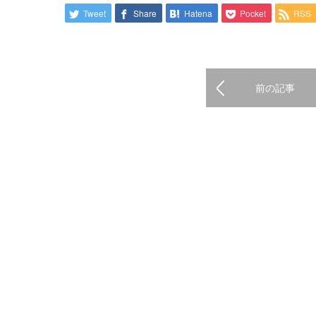
Tweet
Share
Hatena
Pocket
RSS
前の記事