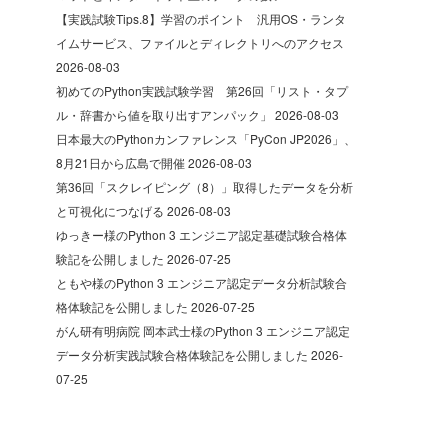
【実践試験Tips.8】学習のポイント 汎用OS・ランタ
イムサービス、ファイルとディレクトリへのアクセス
2026-08-03
初めてのPython実践試験学習 第26回「リスト・タプ
ル・辞書から値を取り出すアンパック」
2026-08-03
日本最大のPythonカンファレンス「PyCon JP2026」、
8月21日から広島で開催
2026-08-03
第36回「スクレイピング（8）」取得したデータを分析
と可視化につなげる
2026-08-03
ゆっきー様のPython 3 エンジニア認定基礎試験合格体
験記を公開しました
2026-07-25
ともや様のPython 3 エンジニア認定データ分析試験合
格体験記を公開しました
2026-07-25
がん研有明病院 岡本武士様のPython 3 エンジニア認定
データ分析実践試験合格体験記を公開しました
2026-
07-25