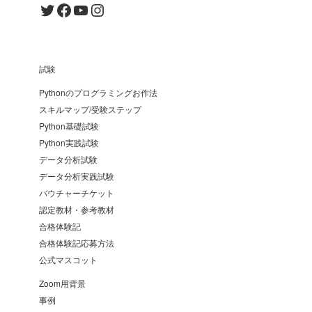
Twitter
Facebook
YouTube
Instagram
試験
Pythonのプログラミングお作法
スキルマップ/受験ステップ
Python基礎試験
Python実践試験
データ分析試験
データ分析実践試験
バウチャーチケット
認定教材・参考教材
合格体験記
合格体験記応募方法
公式マスコット
Zoom用背景
事例