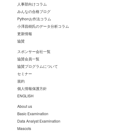
人事部向けコラム
みんなの合格ブログ
Pythonお作法コラム
小澤昌樹氏のデータ分析コラム
更新情報
協賛
スポンサー会社一覧
協賛会員一覧
協賛プログラムについて
セミナー
規約
個人情報保護方針
ENGLISH
About us
Basic Examination
Data Analyst Examination
Mascots