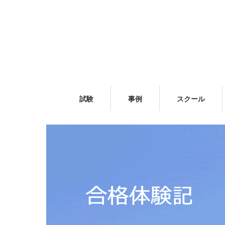
試験
事例
スクール