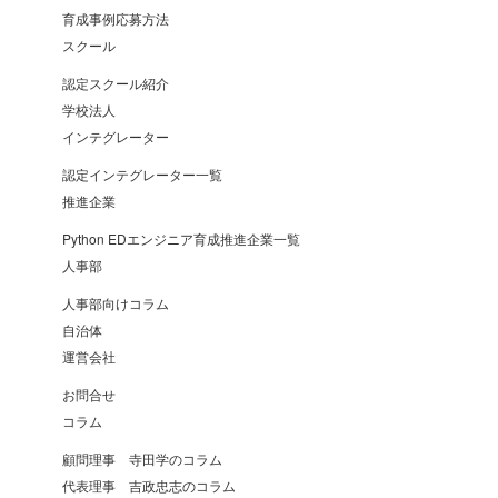
育成事例応募方法
スクール
認定スクール紹介
学校法人
インテグレーター
認定インテグレーター一覧
推進企業
Python EDエンジニア育成推進企業一覧
人事部
人事部向けコラム
自治体
運営会社
お問合せ
コラム
顧問理事 寺田学のコラム
代表理事 吉政忠志のコラム