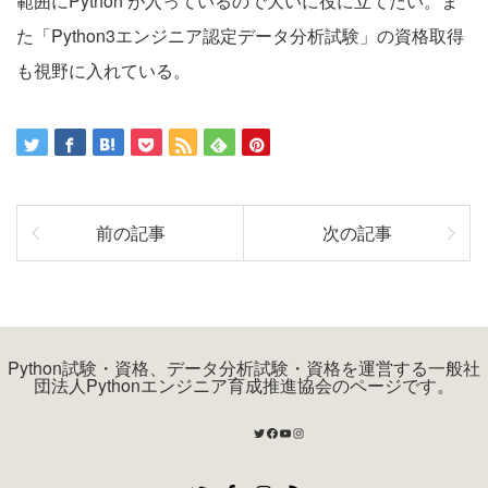
範囲にPython が入っているので大いに役に立てたい。ま
た「Python3エンジニア認定データ分析試験」の資格取得
も視野に入れている。
前の記事
次の記事
Python試験・資格、データ分析試験・資格を運営する一般社
団法人Pythonエンジニア育成推進協会のページです。
Twitter
Facebook
YouTube
Instagram
Twitter
Facebook
Instagram
RSS