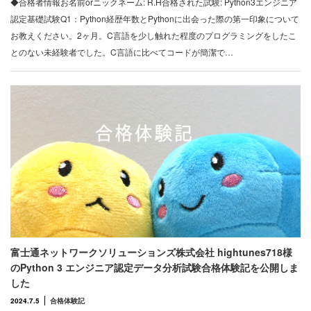
◆合格者情報お名前orニックネーム: R.H合格された試験: Python3エンジニア
認定基礎試験Q1：Python経歴年数とPythonに出会った際の第一印象について
お教えください。2ヶ月。C言語を少し触れた程度のプログラミングをしたこ
とのない未経験者でした。C言語に比べてコードが簡潔で…
富士通ネットワークソリューションズ株式会社 hightunes718様
のPython 3 エンジニア認定データ分析試験合格体験記を公開しま
した
2024.7.5
合格体験記