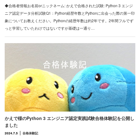
◆合格者情報お名前orニックネーム: かえで合格された試験: Python 3 エンジ
ニア認定データ分析試験Q1：Python経歴年数とPythonに出会った際の第一印
象についてお教えください。Pythonの経歴年数は約2年です。2年間フルでず
っと学習していたわけではないですが基礎は一通り…
かえで様のPython 3 エンジニア認定実践試験合格体験記を公開し
ました
2024.7.5
合格体験記