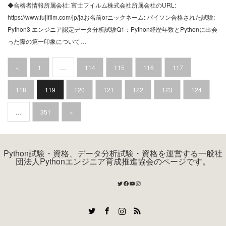
◆合格者情報所属会社: 富士フイルム株式会社所属会社のURL:
https://www.fujifilm.com/jp/jaお名前orニックネーム: パイソン合格された試験:
Python3 エンジニア認定データ分析試験Q1：Python経歴年数とPythonに出会
った際の第一印象について…
«
1
…
114
115
116
117
118
119
120
121
122
123
124
…
351
»
Python試験・資格、データ分析試験・資格を運営する一般社
団法人Pythonエンジニア育成推進協会のページです。
Twitter
Facebook
YouTube
Instagram
Twitter
Facebook
Instagram
RSS