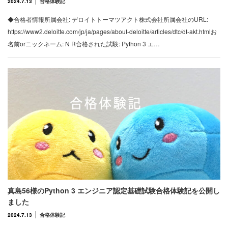
2024.7.13
合格体験記
◆合格者情報所属会社: デロイトトーマツアクト株式会社所属会社のURL:
https://www2.deloitte.com/jp/ja/pages/about-deloitte/articles/dtc/dt-akt.htmlお
名前orニックネーム: N R合格された試験: Python 3 エ…
真島56様のPython 3 エンジニア認定基礎試験合格体験記を公開し
ました
2024.7.13
合格体験記