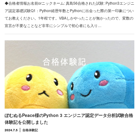
◆合格者情報お名前orニックネーム: 真島56合格された試験: Python3エンジニ
ア認定基礎試験Q1：Python経歴年数とPythonに出会った際の第一印象につい
てお教えください。1年程です。VBAしかやったことが無かったので、変数の
宣言が不要なことなど非常にシンプルで初心者にも入り…
ぽむぬるPeace様のPython 3 エンジニア認定データ分析試験合格
体験記を公開しました
2024.7.5
合格体験記