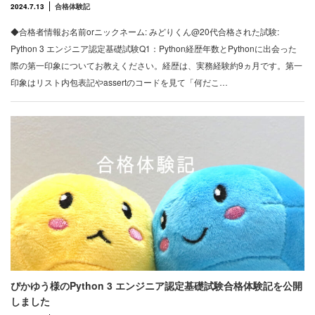
2024.7.13
合格体験記
◆合格者情報お名前orニックネーム: みどりくん@20代合格された試験:
Python 3 エンジニア認定基礎試験Q1：Python経歴年数とPythonに出会った
際の第一印象についてお教えください。経歴は、実務経験約9ヵ月です。第一
印象はリスト内包表記やassertのコードを見て「何だこ…
ぴかゆう様のPython 3 エンジニア認定基礎試験合格体験記を公開
しました