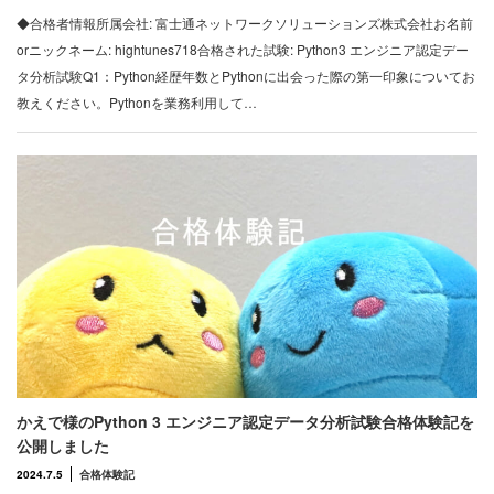
◆合格者情報所属会社: 富士通ネットワークソリューションズ株式会社お名前
orニックネーム: hightunes718合格された試験: Python3 エンジニア認定デー
タ分析試験Q1：Python経歴年数とPythonに出会った際の第一印象についてお
教えください。Pythonを業務利用して…
かえで様のPython 3 エンジニア認定データ分析試験合格体験記を
公開しました
2024.7.5
合格体験記