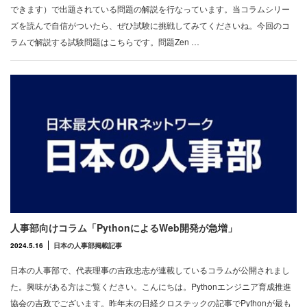
できます）で出題されている問題の解説を行なっています。当コラムシリー
ズを読んで自信がついたら、ぜひ試験に挑戦してみてくださいね。今回のコ
ラムで解説する試験問題はこちらです。問題Zen …
人事部向けコラム「PythonによるWeb開発が急増」
2024.5.16
日本の人事部掲載記事
日本の人事部で、代表理事の吉政忠志が連載しているコラムが公開されまし
た。興味がある方はご覧ください。こんにちは。Pythonエンジニア育成推進
協会の吉政でございます。昨年末の日経クロステックの記事でPythonが最も