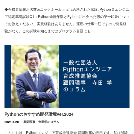
◆合格者情報お名前orニックネーム: maria合格された試験: Python 3 エンジニ
ア認定基礎試験Q1：Python経歴年数とPythonに出会った際の第一印象につい
てお教えください。実践経験はありません。運用の仕事一筋ですので開発経
験がなく、この試験を知るまではプログラム言語にも…
Pythonのおすすめ開発環境ver.2024
2024.5.20
顧問理事 寺田学のコラム
こんにちは、Pythonエンジニア育成推進協会 顧問理事の寺田です。私は試験