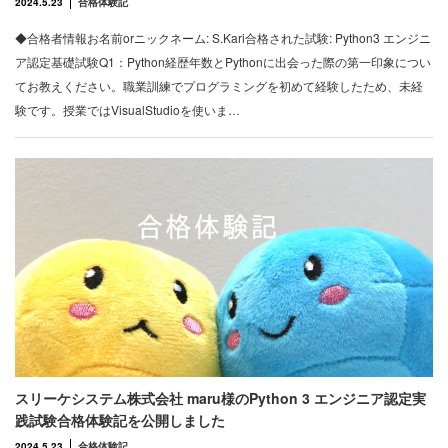
2024.5.23
合格体験記
◆合格者情報お名前orニックネーム: S.Kari合格された試験: Python3 エンジニ
ア認定基礎試験Q1：Python経歴年数とPythonに出会った際の第一印象につい
てお教えください。職業訓練でプログラミングを初めて経験したため、未経
験です。授業ではVisualStudioを使いま…
スリーケシステム株式会社 maru様のPython 3 エンジニア認定実
践試験合格体験記を公開しました
2024.5.23
合格体験記