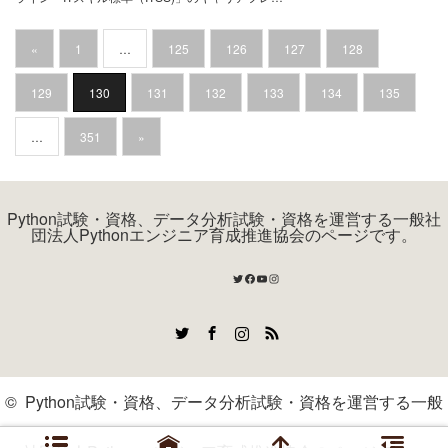
«
1
…
125
126
127
128
129
130
131
132
133
134
135
…
351
»
Python試験・資格、データ分析試験・資格を運営する一般社
団法人Pythonエンジニア育成推進協会のページです。
Twitter
Facebook
YouTube
Instagram
Twitter
Facebook
Instagram
RSS
©
Python試験・資格、データ分析試験・資格を運営する一般