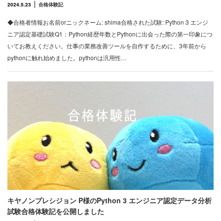
2024.5.23
合格体験記
◆合格者情報お名前orニックネーム: shima合格された試験: Python 3 エンジ
ニア認定基礎試験Q1：Python経歴年数とPythonに出会った際の第一印象につ
いてお教えください。仕事の業務改善ツールを自作するために、3年前から
pythonに触れ始めました。pythonは汎用性…
キヤノンプレシジョン P様のPython 3 エンジニア認定データ分析
試験合格体験記を公開しました