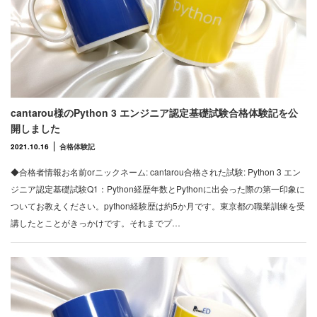
cantarou様のPython 3 エンジニア認定基礎試験合格体験記を公
開しました
2021.10.16
合格体験記
◆合格者情報お名前orニックネーム: cantarou合格された試験: Python 3 エン
ジニア認定基礎試験Q1：Python経歴年数とPythonに出会った際の第一印象に
ついてお教えください。python経験歴は約5か月です。東京都の職業訓練を受
講したとことがきっかけです。それまでプ…