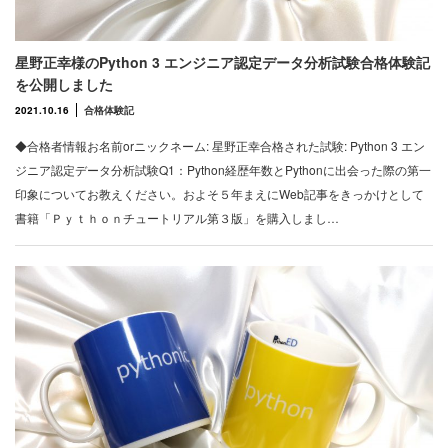
星野正幸様のPython 3 エンジニア認定データ分析試験合格体験記
を公開しました
2021.10.16
合格体験記
◆合格者情報お名前orニックネーム: 星野正幸合格された試験: Python 3 エン
ジニア認定データ分析試験Q1：Python経歴年数とPythonに出会った際の第一
印象についてお教えください。およそ５年まえにWeb記事をきっかけとして
書籍「Ｐｙｔｈｏｎチュートリアル第３版」を購入しまし…