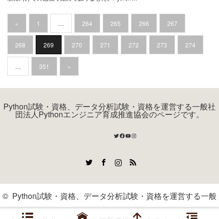
«
1
…
264
265
266
267
268
269
270
271
272
273
274
…
351
»
Python試験・資格、データ分析試験・資格を運営する一般社
団法人Pythonエンジニア育成推進協会のページです。
Twitter
Facebook
YouTube
Instagram
Twitter
Facebook
Instagram
RSS
©
Python試験・資格、データ分析試験・資格を運営する一般