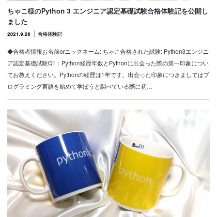
ちゃこ様のPython 3 エンジニア認定基礎試験合格体験記を公開し
ました
2021.9.26
合格体験記
◆合格者情報お名前orニックネーム: ちゃこ合格された試験: Python3エンジニ
ア認定基礎試験Q1：Python経歴年数とPythonに出会った際の第一印象につい
てお教えください。Pythonの経歴は1年です。出会った印象につきましてはプ
ログラミング言語を始めて学ぼうと調べている際に初…