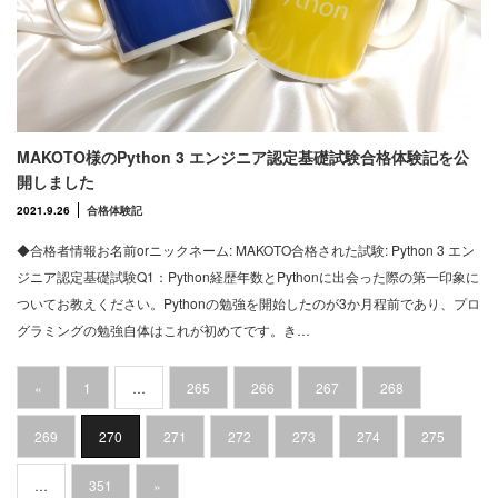
MAKOTO様のPython 3 エンジニア認定基礎試験合格体験記を公
開しました
2021.9.26
合格体験記
◆合格者情報お名前orニックネーム: MAKOTO合格された試験: Python 3 エン
ジニア認定基礎試験Q1：Python経歴年数とPythonに出会った際の第一印象に
ついてお教えください。Pythonの勉強を開始したのが3か月程前であり、プロ
グラミングの勉強自体はこれが初めてです。き…
«
1
…
265
266
267
268
269
270
271
272
273
274
275
…
351
»