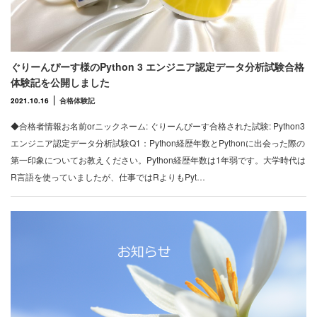
ぐりーんぴーす様のPython 3 エンジニア認定データ分析試験合格
体験記を公開しました
2021.10.16
合格体験記
◆合格者情報お名前orニックネーム: ぐりーんぴーす合格された試験: Python3
エンジニア認定データ分析試験Q1：Python経歴年数とPythonに出会った際の
第一印象についてお教えください。Python経歴年数は1年弱です。大学時代は
R言語を使っていましたが、仕事ではRよりもPyt…