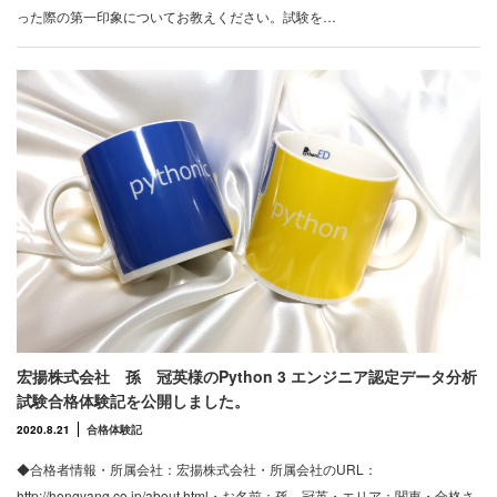
った際の第一印象についてお教えください。試験を…
宏揚株式会社 孫 冠英様のPython 3 エンジニア認定データ分析
試験合格体験記を公開しました。
2020.8.21
合格体験記
◆合格者情報・所属会社：宏揚株式会社・所属会社のURL：
http://hongyang.co.jp/about.html・お名前：孫 冠英・エリア：関東・合格さ