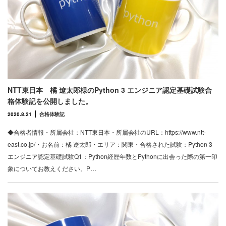
NTT東日本 橘 遼太郎様のPython 3 エンジニア認定基礎試験合
格体験記を公開しました。
2020.8.21
合格体験記
◆合格者情報・所属会社：NTT東日本・所属会社のURL：https://www.ntt-
east.co.jp/・お名前：橘 遼太郎・エリア：関東・合格された試験：Python 3
エンジニア認定基礎試験Q1：Python経歴年数とPythonに出会った際の第一印
象についてお教えください。P…