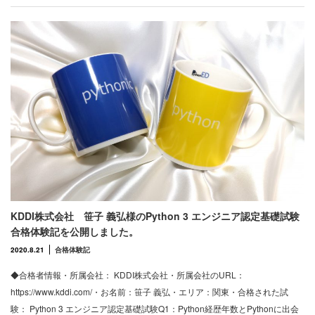
KDDI株式会社 笹子 義弘様のPython 3 エンジニア認定基礎試験
合格体験記を公開しました。
2020.8.21
合格体験記
◆合格者情報・所属会社： KDDI株式会社・所属会社のURL：
https://www.kddi.com/・お名前：笹子 義弘・エリア：関東・合格された試
験： Python 3 エンジニア認定基礎試験Q1：Python経歴年数とPythonに出会