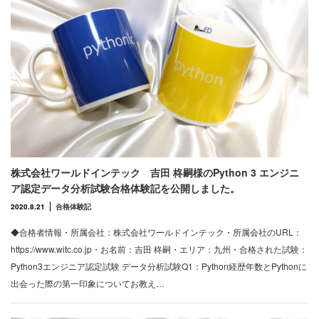
株式会社ワールドインテック 吉田 柊嗣様のPython 3 エンジニ
ア認定データ分析試験合格体験記を公開しました。
2020.8.21
合格体験記
◆合格者情報・所属会社：株式会社ワールドインテック・所属会社のURL：
https://www.witc.co.jp・お名前：吉田 柊嗣・エリア：九州・合格された試験：
Python3エンジニア認定試験 データ分析試験Q1：Python経歴年数とPythonに
出会った際の第一印象についてお教え…