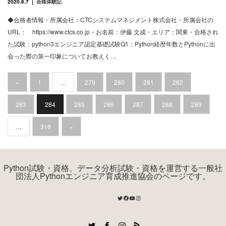
2020.8.7
合格体験記
◆合格者情報・所属会社：CTCシステムマネジメント株式会社・所属会社の
URL： https://www.ctcs.co.jp・お名前：伊藤 文成・エリア：関東・合格され
た試験：python3エンジニア認定基礎試験Q1：Python経歴年数とPythonに出
会った際の第一印象についてお教えく…
«
1
…
279
280
281
282
283
284
285
286
287
288
289
…
318
»
Python試験・資格、データ分析試験・資格を運営する一般社
団法人Pythonエンジニア育成推進協会のページです。
Twitter
Facebook
YouTube
Instagram
Twitter
Facebook
Instagram
RSS