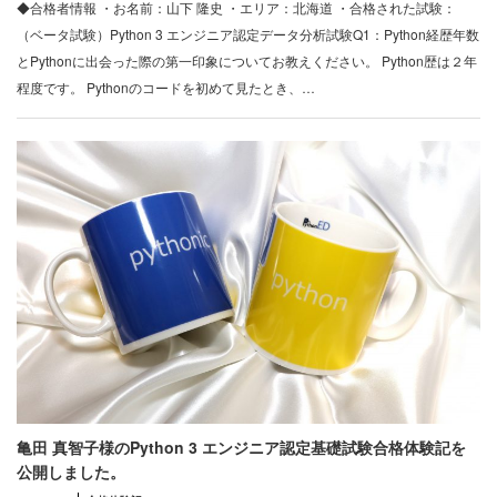
◆合格者情報 ・お名前：山下 隆史 ・エリア：北海道 ・合格された試験：
（ベータ試験）Python 3 エンジニア認定データ分析試験Q1：Python経歴年数
とPythonに出会った際の第一印象についてお教えください。 Python歴は２年
程度です。 Pythonのコードを初めて見たとき、…
亀田 真智子様のPython 3 エンジニア認定基礎試験合格体験記を
公開しました。