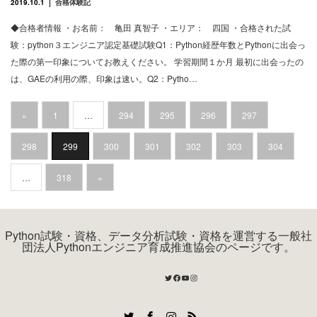
2019.10.1
合格体験記
◆合格者情報 ・お名前： 亀田 真智子 ・エリア： 四国 ・合格された試
験：python３エンジニア認定基礎試験Q1：Python経歴年数とPythonに出会っ
た際の第一印象についてお教えください。 学習期間１か月 最初に出会ったの
は、GAEの利用の際、印象は速い。Q2：Pytho…
«
1
…
294
295
296
297
298
299
300
301
302
303
304
…
318
»
Python試験・資格、データ分析試験・資格を運営する一般社
団法人Pythonエンジニア育成推進協会のページです。
Twitter
Facebook
YouTube
Instagram
Twitter
Facebook
Instagram
RSS