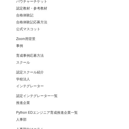
バウチャーチケット
認定教材・参考教材
合格体験記
合格体験記応募方法
公式マスコット
Zoom用背景
事例
育成事例応募方法
スクール
認定スクール紹介
学校法人
インテグレーター
認定インテグレーター一覧
推進企業
Python EDエンジニア育成推進企業一覧
人事部
人事部向けコラム