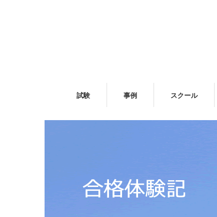
試験
事例
スクール