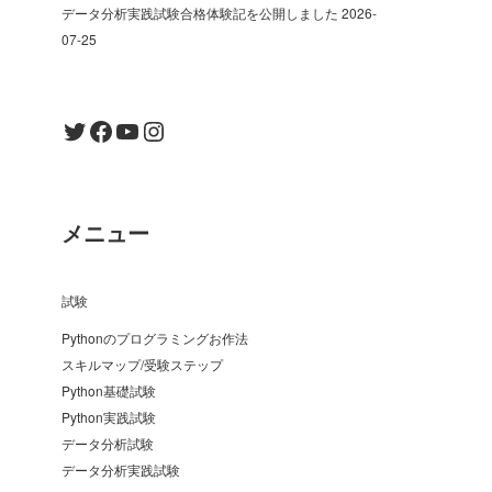
データ分析実践試験合格体験記を公開しました
2026-
07-25
Twitter
Facebook
YouTube
Instagram
メニュー
試験
Pythonのプログラミングお作法
スキルマップ/受験ステップ
Python基礎試験
Python実践試験
データ分析試験
データ分析実践試験