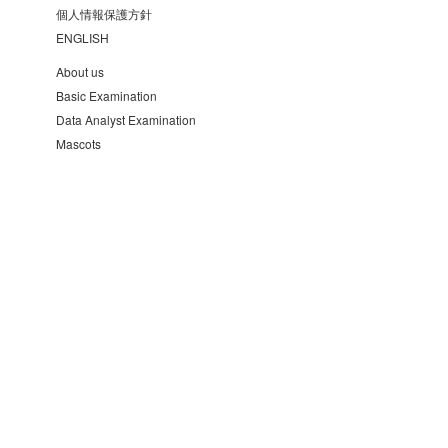
個人情報保護方針
ENGLISH
About us
Basic Examination
Data Analyst Examination
Mascots