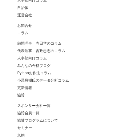
自治体
運営会社
お問合せ
コラム
顧問理事 寺田学のコラム
代表理事 吉政忠志のコラム
人事部向けコラム
みんなの合格ブログ
Pythonお作法コラム
小澤昌樹氏のデータ分析コラム
更新情報
協賛
スポンサー会社一覧
協賛会員一覧
協賛プログラムについて
セミナー
規約