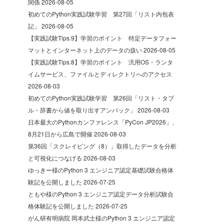
関係
2026-08-05
初めてのPython実践試験学習 第27回「リスト内包表
記」
2026-08-05
【実践試験Tips.9】学習のポイント 特定データフォー
マットとインターネット上のデータの扱い
2026-08-05
【実践試験Tips.8】学習のポイント 汎用OS・ランタ
イムサービス、ファイルとディレクトリへのアクセス
2026-08-03
初めてのPython実践試験学習 第26回「リスト・タプ
ル・辞書から値を取り出すアンパック」
2026-08-03
日本最大のPythonカンファレンス「PyCon JP2026」、
8月21日から広島で開催
2026-08-03
第36回「スクレイピング（8）」取得したデータを分析
と可視化につなげる
2026-08-03
ゆっきー様のPython 3 エンジニア認定基礎試験合格体
験記を公開しました
2026-07-25
ともや様のPython 3 エンジニア認定データ分析試験合
格体験記を公開しました
2026-07-25
がん研有明病院 岡本武士様のPython 3 エンジニア認定