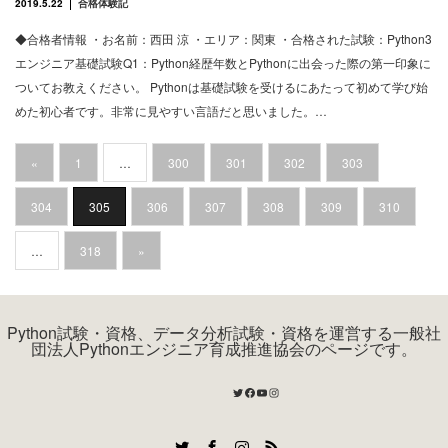
2019.5.22
合格体験記
◆合格者情報 ・お名前：西田 涼 ・エリア：関東 ・合格された試験：Python3
エンジニア基礎試験Q1：Python経歴年数とPythonに出会った際の第一印象に
ついてお教えください。 Pythonは基礎試験を受けるにあたって初めて学び始
めた初心者です。非常に見やすい言語だと思いました。…
«
1
…
300
301
302
303
304
305
306
307
308
309
310
…
318
»
Python試験・資格、データ分析試験・資格を運営する一般社
団法人Pythonエンジニア育成推進協会のページです。
Twitter
Facebook
YouTube
Instagram
Twitter
Facebook
Instagram
RSS