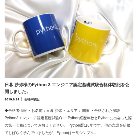
日暮 沙弥様のPython 3 エンジニア認定基礎試験合格体験記を公
開しました。
2019.6.24
合格体験記
◆合格者情報 ・お名前：日暮 沙弥 ・エリア： 関東 ・合格された試験：
Python3エンジニア認定基礎試験Q1：Python経歴年数とPythonに出会った際
の第一印象についてお教えください。 Python歴は0年です。他の言語を研修
でしばらく学んでいましたが、Pythonは一見シンプル…