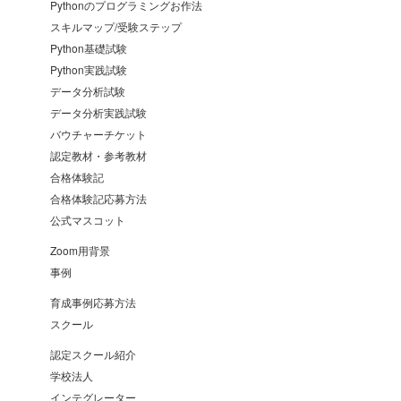
Pythonのプログラミングお作法
スキルマップ/受験ステップ
Python基礎試験
Python実践試験
データ分析試験
データ分析実践試験
バウチャーチケット
認定教材・参考教材
合格体験記
合格体験記応募方法
公式マスコット
Zoom用背景
事例
育成事例応募方法
スクール
認定スクール紹介
学校法人
インテグレーター