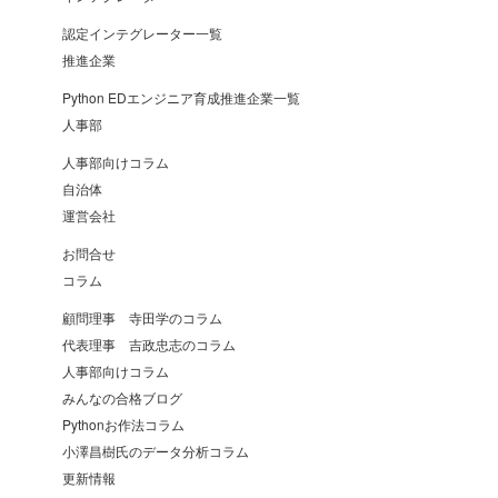
認定インテグレーター一覧
推進企業
Python EDエンジニア育成推進企業一覧
人事部
人事部向けコラム
自治体
運営会社
お問合せ
コラム
顧問理事 寺田学のコラム
代表理事 吉政忠志のコラム
人事部向けコラム
みんなの合格ブログ
Pythonお作法コラム
小澤昌樹氏のデータ分析コラム
更新情報