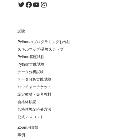
Twitter
Facebook
YouTube
Instagram
試験
Pythonのプログラミングお作法
スキルマップ/受験ステップ
Python基礎試験
Python実践試験
データ分析試験
データ分析実践試験
バウチャーチケット
認定教材・参考教材
合格体験記
合格体験記応募方法
公式マスコット
Zoom用背景
事例