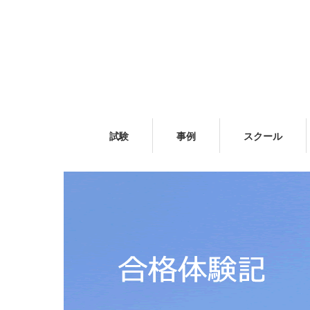
試験
事例
スクール