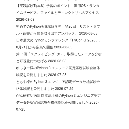
【実践試験Tips.8】学習のポイント 汎用OS・ランタ
イムサービス、ファイルとディレクトリへのアクセス
2026-08-03
初めてのPython実践試験学習 第26回「リスト・タプ
ル・辞書から値を取り出すアンパック」
2026-08-03
日本最大のPythonカンファレンス「PyCon JP2026」、
8月21日から広島で開催
2026-08-03
第36回「スクレイピング（8）」取得したデータを分析
と可視化につなげる
2026-08-03
ゆっきー様のPython 3 エンジニア認定基礎試験合格体
験記を公開しました
2026-07-25
ともや様のPython 3 エンジニア認定データ分析試験合
格体験記を公開しました
2026-07-25
がん研有明病院 岡本武士様のPython 3 エンジニア認定
データ分析実践試験合格体験記を公開しました
2026-
07-25