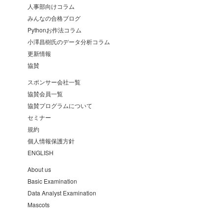
人事部向けコラム
みんなの合格ブログ
Pythonお作法コラム
小澤昌樹氏のデータ分析コラム
更新情報
協賛
スポンサー会社一覧
協賛会員一覧
協賛プログラムについて
セミナー
規約
個人情報保護方針
ENGLISH
About us
Basic Examination
Data Analyst Examination
Mascots