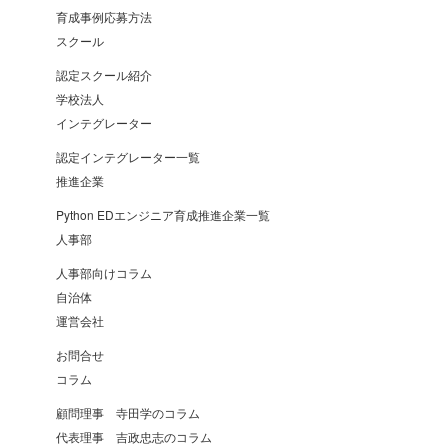
育成事例応募方法
スクール
認定スクール紹介
学校法人
インテグレーター
認定インテグレーター一覧
推進企業
Python EDエンジニア育成推進企業一覧
人事部
人事部向けコラム
自治体
運営会社
お問合せ
コラム
顧問理事 寺田学のコラム
代表理事 吉政忠志のコラム