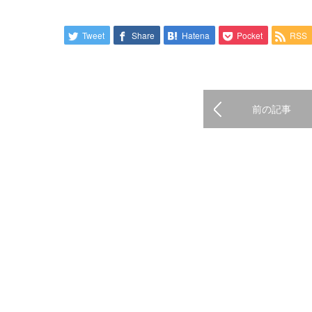
Tweet
Share
Hatena
Pocket
RSS
前の記事